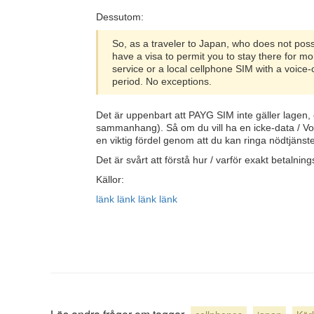
Dessutom:
So, as a traveler to Japan, who does not poss
have a visa to permit you to stay there for m
service or a local cellphone SIM with a voice-
period. No exceptions.
Det är uppenbart att PAYG SIM inte gäller lagen,
sammanhang). Så om du vill ha en icke-data / VoI
en viktig fördel genom att du kan ringa nödtjänst
Det är svårt att förstå hur / varför exakt betalnin
Källor:
länk
länk
länk
länk