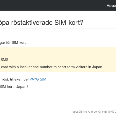
Huvu
köpa röstaktiverade SIM-kort?
gar för SIM-kort:
d SMS.
IM card with a local phone number to short-term visitors in Japan.
röst, till exempel
PAYG SIM
.
 SIM-kort i Japan?
uppsättning
Andrew Grimm
10.07.