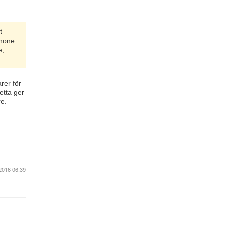
t
phone
e,
rer för
etta ger
re.
.
2016 06:39