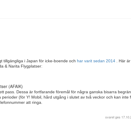
igt tillgängliga i Japan för icke-boende och
har varit sedan 2014
. Här ä
da & Narita Flygplatser:
latser (AFAIK)
h ett pass. Dessa är fortfarande föremål för några ganska bisarra begrä
 perioder (för Y! Mobil, hård utgång i slutet av två veckor och kan inte f
telefonnummer att ringa.
svaret ges
17.10.