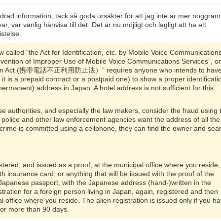
ldrad information, tack så goda ursäkter för att jag inte är mer noggran
r, var vänlig hänvisa till det. Det är nu möjligt och lagligt att ha ett
istelse.
aw called “the Act for Identification, etc. by Mobile Voice Communication
revention of Improper Use of Mobile Voice Communications Services”, or
ention Act (携帯電話不正利用防止法）” requires anyone who intends to have
it is a prepaid contract or a postpaid one) to show a proper identificati
permanent) address in Japan. A hotel address is not sufficient for this
authorities, and especially the law makers, consider the fraud using 
police and other law enforcement agencies want the address of all the
 crime is committed using a cellphone, they can find the owner and sea
stered, and issued as a proof, at the municipal office where you reside,
 insurance card, or anything that will be issued with the proof of the
Japanese passport, with the Japanese address (hand-)written in the
tration for a foreign person living in Japan, again, registered and then
l office where you reside. The alien registration is issued only if you h
 for more than 90 days.