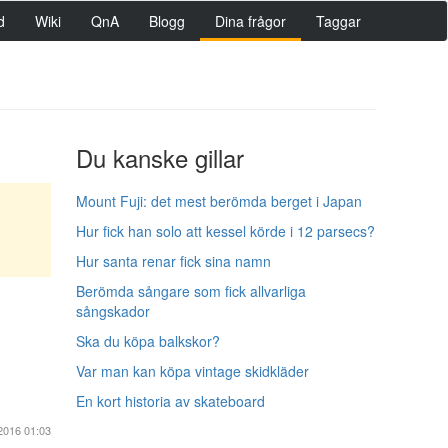
d
Wiki
QnA
Blogg
Dina frågor
Taggar
Du kanske gillar
Mount Fuji: det mest berömda berget i Japan
Hur fick han solo att kessel körde i 12 parsecs?
Hur santa renar fick sina namn
Berömda sångare som fick allvarliga
sångskador
Ska du köpa balkskor?
Var man kan köpa vintage skidkläder
En kort historia av skateboard
2016 01:03