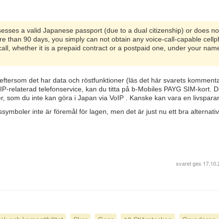
esses a valid Japanese passport (due to a dual citizenship) or does no
ore than 90 days, you simply can not obtain any voice-call-capable cell
call, whether it is a prepaid contract or a postpaid one, under your nam
 eftersom det har data och röstfunktioner (läs det här svarets kommenta
P-relaterad telefonservice, kan du titta på b-Mobiles PAYG SIM-kort. D
er, som du inte kan göra i Japan via VoIP . Kanske kan vara en livspara
gssymboler inte är föremål för lagen, men det är just nu ett bra alternativ
svaret ges
17.10.