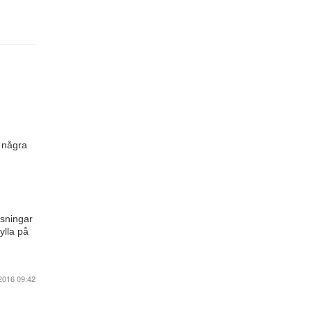
r några
nsningar
ylla på
2016 09:42