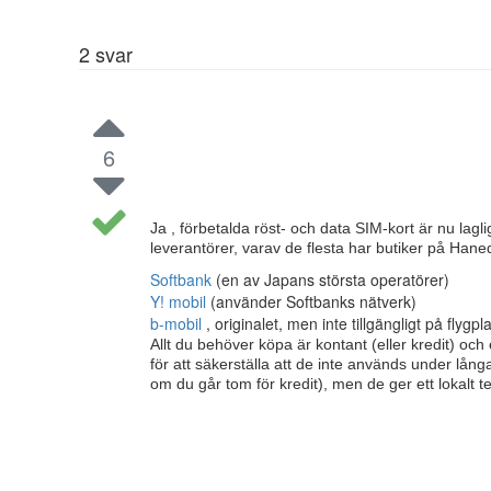
2
svar
6
Ja , förbetalda röst- och data SIM-kort är nu lagl
leverantörer, varav de flesta har butiker på Hane
Softbank
(en av Japans största operatörer)
Y! mobil
(använder Softbanks nätverk)
b-mobil
, originalet, men inte tillgängligt på flygp
Allt du behöver köpa är kontant (eller kredit) oc
för att säkerställa att de inte används under långa
om du går tom för kredit), men de ger ett lokalt 