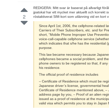
REDIGERA: Mitt svar är baserat på allvarligt förå
jpatokal har ett mycket mer aktuellt och korrekt sva
2
röstaktiverat SIM-kort som utlänning vid en kort v
Since April 1st, 2006, the cellphone-related l
Carriers of Their Subscribers, etc. and for P
short, “Mobile Phone Improper Use Prev
voice-call-capable cellphone service (whether 
which indicates that s/he has the residential (
purpose.
This law became necessary because Japanese 
cellphones became a social problem, and the 
phone owners to be registered so that, if any
his residence.
The official proof of residence includes
– Certificate of Residence which must be regi
Japanese driver’s license, governmental health
Certificate of Residence mentioned above, – 
address page by you, – Proof of an alien regis
issued as a proof of residence at the municipa
valid visa which permits you to stay in Japan