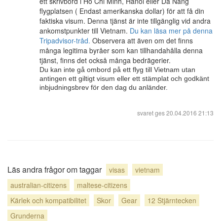
ett skrivbord i Ho Chi Minh, Hanoi eller Da Nang
flygplatsen ( Endast amerikanska dollar) för att få din
faktiska visum. Denna tjänst är inte tillgänglig vid andra
ankomstpunkter till Vietnam.
Du kan läsa mer på denna
Tripadvisor-tråd.
Observera att även om det finns
många legitima byråer som kan tillhandahålla denna
tjänst, finns det också många bedrägerier.
Du kan inte gå ombord på ett flyg till Vietnam utan
antingen ett giltigt visum eller ett stämplat och godkänt
inbjudningsbrev för den dag du anländer.
svaret ges
20.04.2016 21:13
Läs andra frågor om taggar
visas
vietnam
australian-citizens
maltese-citizens
Kärlek och kompatibilitet
Skor
Gear
12 Stjärntecken
Grunderna