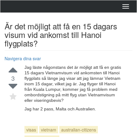
Toggl
navig
Är det möjligt att få en 15 dagars
visum vid ankomst till Hanoi
flygplats?
Navigera dina svar
Jag läste någonstans det är möjligt att få en gratis
15 dagars Vietnamvisum vid ankomsten till Hanoi
3
flygplats så länge jag visar att jag lämnar Vietnam
inom 15 dagar, vilket jag är. Jag flyger till Hanoi
från Kuala Lumpur, kommer jag få problem med
ombordstigning på mitt flyg utan Vietnamvisum
eller viseringsbevis?
Jag har 2 pass, Malta och Australien.
visas
vietnam
australian-citizens