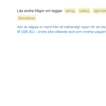
Läs andra frågor om taggar
wiring
ceiling
light-fix
Grunderna
Kan du släppa en hand från ett tvåhandigt vapen för att r
till USA (EU + andra icke-vållande land som innehar pappe