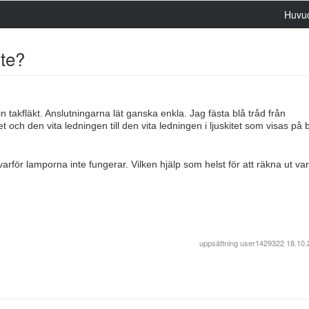
Huvu
nte?
min takfläkt. Anslutningarna lät ganska enkla. Jag fästa blå tråd från
tet och den vita ledningen till den vita ledningen i ljuskitet som visas på 
rför lamporna inte fungerar. Vilken hjälp som helst för att räkna ut var
uppsättning
user1429322
18.10.