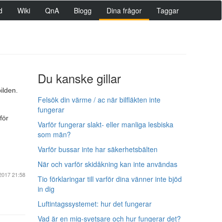
d
Wiki
QnA
Blogg
Dina frågor
Taggar
Du kanske gillar
bilden.
Felsök din värme / ac när bilfläkten inte
fungerar
för
Varför fungerar slakt- eller manliga lesbiska
som män?
Varför bussar inte har säkerhetsbälten
När och varför skidåkning kan inte användas
2017 21:58
Tio förklaringar till varför dina vänner inte bjöd
in dig
Luftintagssystemet: hur det fungerar
Vad är en mig-svetsare och hur fungerar det?