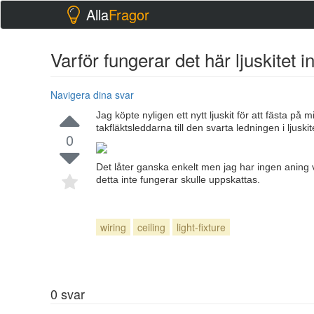
Alla
Fragor
Varför fungerar det här ljuskitet i
Navigera dina svar
Jag köpte nyligen ett nytt ljuskit för att fästa på 
takfläktsleddarna till den svarta ledningen i ljuski
0
Det låter ganska enkelt men jag har ingen aning va
detta inte fungerar skulle uppskattas.
wiring
ceiling
light-fixture
0
svar