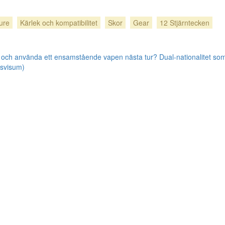
ture
Kärlek och kompatibilitet
Skor
Gear
12 Stjärntecken
ita och använda ett ensamstående vapen nästa tur?
Dual-nationalitet so
rsvisum)