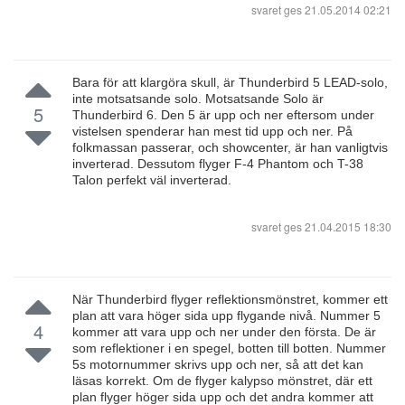
svaret ges
21.05.2014 02:21
Bara för att klargöra skull, är Thunderbird 5 LEAD-solo,
inte motsatsande solo. Motsatsande Solo är
5
Thunderbird 6. Den 5 är upp och ner eftersom under
vistelsen spenderar han mest tid upp och ner. På
folkmassan passerar, och showcenter, är han vanligtvis
inverterad. Dessutom flyger F-4 Phantom och T-38
Talon perfekt väl inverterad.
svaret ges
21.04.2015 18:30
När Thunderbird flyger reflektionsmönstret, kommer ett
plan att vara höger sida upp flygande nivå. Nummer 5
4
kommer att vara upp och ner under den första. De är
som reflektioner i en spegel, botten till botten. Nummer
5s motornummer skrivs upp och ner, så att det kan
läsas korrekt. Om de flyger kalypso mönstret, där ett
plan flyger höger sida upp och det andra kommer att