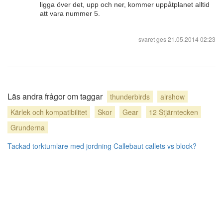
ligga över det, upp och ner, kommer uppåtplanet alltid
att vara nummer 5.
svaret ges
21.05.2014 02:23
Läs andra frågor om taggar
thunderbirds
airshow
Kärlek och kompatibilitet
Skor
Gear
12 Stjärntecken
Grunderna
Tackad torktumlare med jordning
Callebaut callets vs block?
Blogg
användarbidrag licensierat under
cc by-sa 3.0