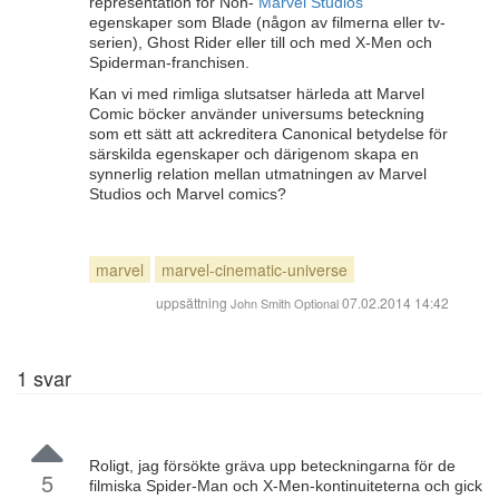
representation för Non-
Marvel Studios
egenskaper som Blade (någon av filmerna eller tv-
serien), Ghost Rider eller till och med X-Men och
Spiderman-franchisen.
Kan vi med rimliga slutsatser härleda att Marvel
Comic böcker använder universums beteckning
som ett sätt att ackreditera Canonical betydelse för
särskilda egenskaper och därigenom skapa en
synnerlig relation mellan utmatningen av Marvel
Studios och Marvel comics?
marvel
marvel-cinematic-universe
uppsättning
07.02.2014 14:42
John Smith Optional
1
svar
Roligt, jag försökte gräva upp beteckningarna för de
5
filmiska Spider-Man och X-Men-kontinuiteterna och gick