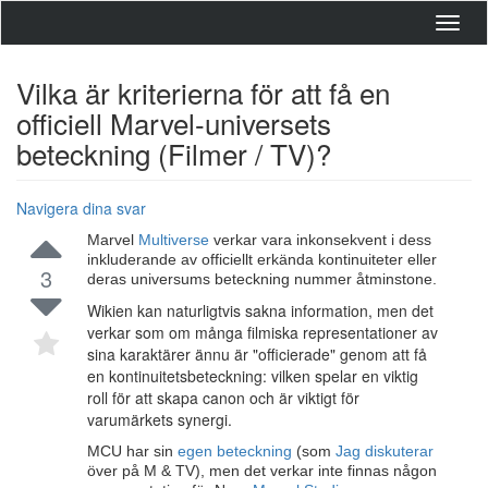
Toggl
navig
Vilka är kriterierna för att få en
officiell Marvel-universets
beteckning (Filmer / TV)?
Navigera dina svar
Marvel
Multiverse
verkar vara inkonsekvent i dess
inkluderande av officiellt erkända kontinuiteter eller
3
deras universums beteckning nummer åtminstone.
Wikien kan naturligtvis sakna information, men det
verkar som om många filmiska representationer av
sina karaktärer ännu är "officierade" genom att få
en kontinuitetsbeteckning: vilken spelar en viktig
roll för att skapa canon och är viktigt för
varumärkets synergi.
MCU har sin
egen beteckning
(som
Jag diskuterar
över på M & TV), men det verkar inte finnas någon