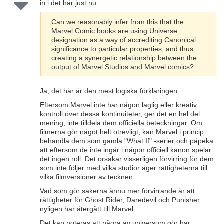
in i det här just nu.
Can we reasonably infer from this that the
Marvel Comic books are using Universe
designation as a way of accrediting Canonical
significance to particular properties, and thus
creating a synergetic relationship between the
output of Marvel Studios and Marvel comics?
Ja, det här är den mest logiska förklaringen.
Eftersom Marvel inte har någon laglig eller kreativ
kontroll över dessa kontinuiteter, ger det en hel del
mening, inte tilldela dem officiella beteckningar. Om
filmerna gör något helt otrevligt, kan Marvel i princip
behandla dem som gamla "What If" -serier och påpeka
att eftersom de inte ingår i någon officiell kanon spelar
det ingen roll. Det orsakar visserligen förvirring för dem
som inte följer med vilka studior äger rättigheterna till
vilka filmversioner av tecknen.
Vad som gör sakerna ännu mer förvirrande är att
rättigheter för Ghost Rider, Daredevil och Punisher
nyligen har återgått till Marvel.
Det kan noteras att några av universum gör har