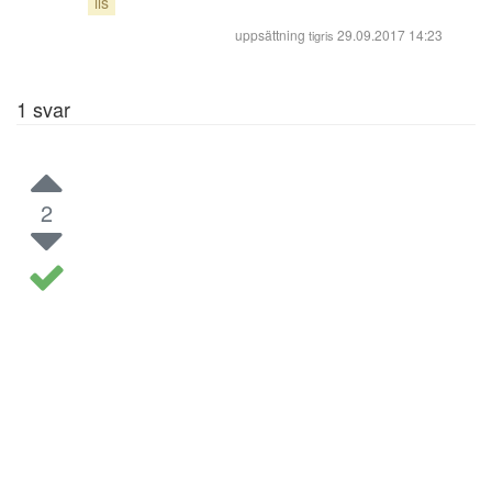
ils
uppsättning
29.09.2017 14:23
tigris
1
svar
2