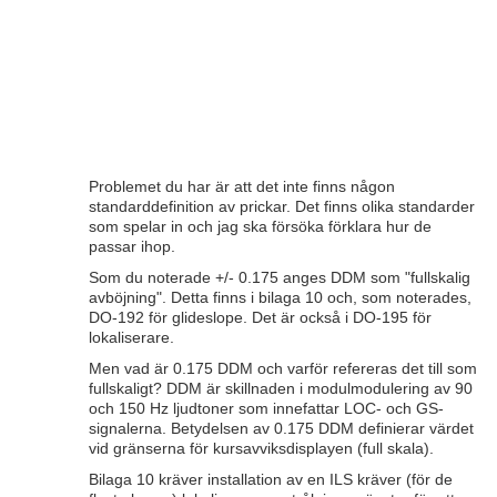
Problemet du har är att det inte finns någon
standarddefinition av prickar. Det finns olika standarder
som spelar in och jag ska försöka förklara hur de
passar ihop.
Som du noterade +/- 0.175 anges DDM som "fullskalig
avböjning". Detta finns i bilaga 10 och, som noterades,
DO-192 för glideslope. Det är också i DO-195 för
lokaliserare.
Men vad är 0.175 DDM och varför refereras det till som
fullskaligt? DDM är skillnaden i modulmodulering av 90
och 150 Hz ljudtoner som innefattar LOC- och GS-
signalerna. Betydelsen av 0.175 DDM definierar värdet
vid gränserna för kursavviksdisplayen (full skala).
Bilaga 10 kräver installation av en ILS kräver (för de