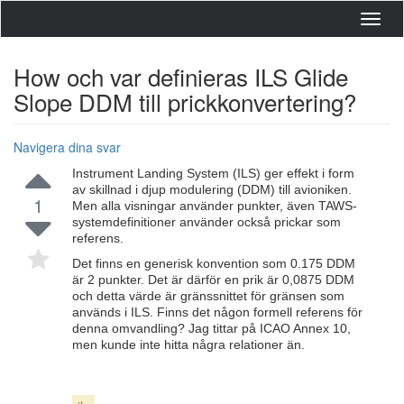
Toggl
navig
How och var definieras ILS Glide
Slope DDM till prickkonvertering?
Navigera dina svar
Instrument Landing System (ILS) ger effekt i form
av skillnad i djup modulering (DDM) till avioniken.
1
Men alla visningar använder punkter, även TAWS-
systemdefinitioner använder också prickar som
referens.
Det finns en generisk konvention som 0.175 DDM
är 2 punkter. Det är därför en prik är 0,0875 DDM
och detta värde är gränssnittet för gränsen som
används i ILS. Finns det någon formell referens för
denna omvandling? Jag tittar på ICAO Annex 10,
men kunde inte hitta några relationer än.