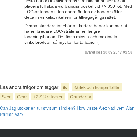
flesta banor) lokaliserarens strålningsmönster för att
placera full skala vid banans tröskel vid +/- 350 fot. Med
LOC-antennen i den andra änden av banan ställer
detta in vinkelavvikelsen för tillvägagångssättet.
Denna standard innebär att kortare banor kommer att
ha en bredare LOC-stråle än en längre
landningsbanan. Det finns minsta och maximala
vinkelbredder, så mycket korta banor (
svaret ges
30.09.2017 03:58
Läs andra frågor om taggar
ils
Kärlek och kompatibilitet
Skor
Gear
12 Stjärntecken
Grunderna
Can Jag utökar en turistvisum i Indien?
How visste Alex vad vem Alan
Parrish var?