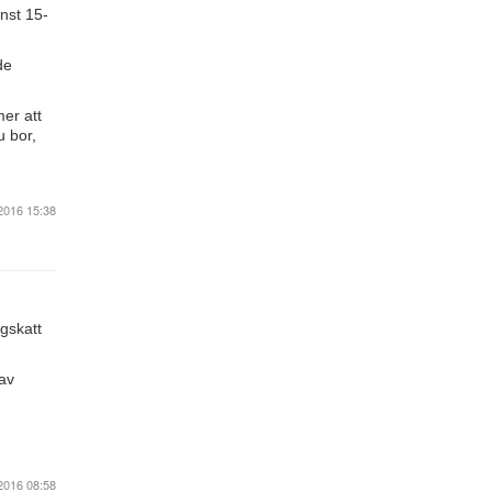
inst 15-
de
er att
u bor,
2016 15:38
igskatt
 av
2016 08:58