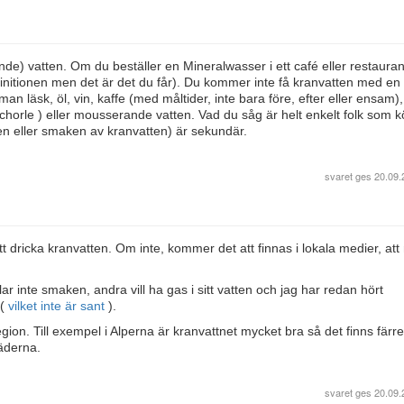
ande) vatten. Om du beställer en Mineralwasser i ett café eller restaura
finitionen men det är det du får). Du kommer inte få kranvatten med en 
 läsk, öl, vin, kaffe (med måltider, inte bara före, efter eller ensam),
schorle ) eller mousserande vatten. Vad du såg är helt enkelt folk som 
ten eller smaken av kranvatten) är sekundär.
svaret ges
20.09.
att dricka kranvatten. Om inte, kommer det att finnas i lokala medier, att
ar inte smaken, andra vill ha gas i sitt vatten och jag har redan hört
(
vilket inte är sant
).
egion. Till exempel i Alperna är kranvattnet mycket bra så det finns färre
äderna.
svaret ges
20.09.