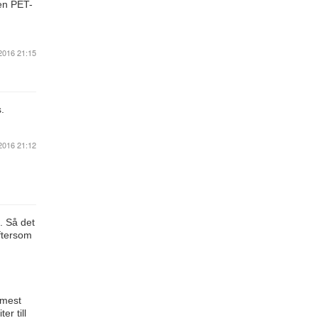
ten PET-
2016 21:15
.
2016 21:12
. Så det
eftersom
 mest
r till