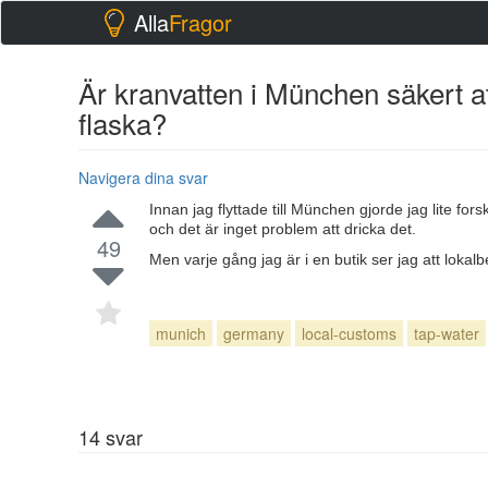
Alla
Fragor
Är kranvatten i München säkert at
flaska?
Navigera dina svar
Innan jag flyttade till München gjorde jag lite for
och det är inget problem att dricka det.
49
Men varje gång jag är i en butik ser jag att lokal
munich
germany
local-customs
tap-water
14
svar