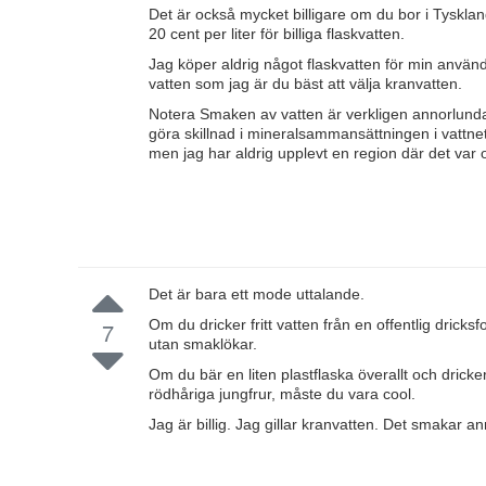
Det är också mycket billigare om du bor i Tysklan
20 cent per liter för billiga flaskvatten.
Jag köper aldrig något flaskvatten för min anv
vatten som jag är du bäst att välja kranvatten.
Notera Smaken av vatten är verkligen annorlunda 
göra skillnad i mineralsammansättningen i vattnet
men jag har aldrig upplevt en region där det var
Det är bara ett mode uttalande.
Om du dricker fritt vatten från en offentlig dricks
7
utan smaklökar.
Om du bär en liten plastflaska överallt och dricker
rödhåriga jungfrur, måste du vara cool.
Jag är billig. Jag gillar kranvatten. Det smakar an