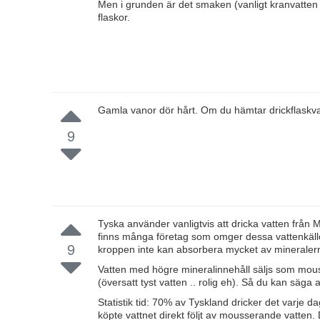
Men i grunden är det smaken (vanligt kranvatten 
flaskor.
Gamla vanor dör hårt. Om du hämtar drickflaskvatte
9
Tyska använder vanligtvis att dricka vatten frå
finns många företag som omger dessa vattenkällor 
9
kroppen inte kan absorbera mycket av mineraler
Vatten med högre mineralinnehåll säljs som mo
(översatt tyst vatten .. rolig eh). Så du kan säg
Statistik tid: 70% av Tyskland dricker det varje
köpte vattnet direkt följt av mousserande vatten. 