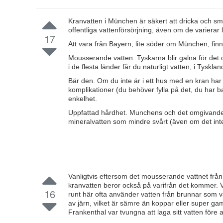
Kranvatten i München är säkert att dricka och smak
offentliga vattenförsörjning, även om de varierar l
17
Att vara från Bayern, lite söder om München, finns 
Mousserande vatten. Tyskarna blir galna för det 
i de flesta länder får du naturligt vatten, i Tyskla
Bär den. Om du inte är i ett hus med en kran ha
komplikationer (du behöver fylla på det, du har b
enkelhet.
Uppfattad hårdhet. Munchens och det omgivande 
mineralvatten som mindre svårt (även om det inte
Vanligtvis eftersom det mousserande vattnet från 
kranvatten beror också på varifrån det kommer. 
16
runt här ofta använder vatten från brunnar som v
av järn, vilket är sämre än koppar eller super ga
Frankenthal var tvungna att laga sitt vatten för