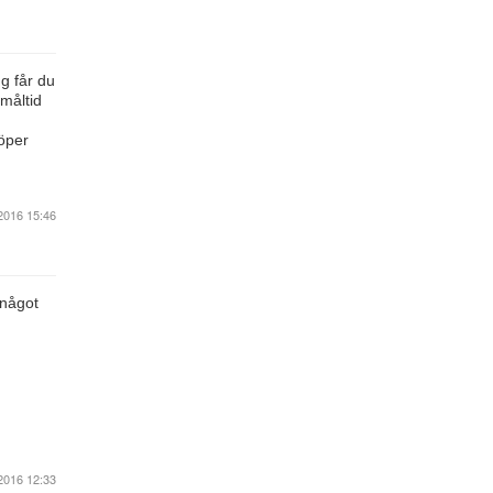
ng får du
måltid
köper
2016 15:46
 något
2016 12:33