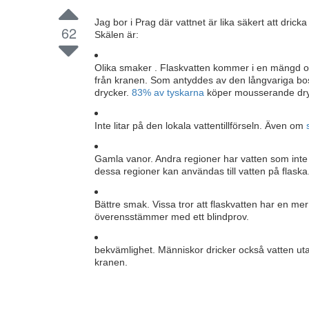
Jag bor i Prag där vattnet är lika säkert att dri
62
Skälen är:
Olika smaker . Flaskvatten kommer i en mängd olik
från kranen. Som antyddes av den långvariga bos
drycker.
83% av tyskarna
köper mousserande dryc
Inte litar på den lokala vattentillförseln. Även om
Gamla vanor. Andra regioner har vatten som inte ä
dessa regioner kan användas till vatten på flaska
Bättre smak. Vissa tror att flaskvatten har en 
överensstämmer med ett blindprov.
bekvämlighet. Människor dricker också vatten uta
kranen.