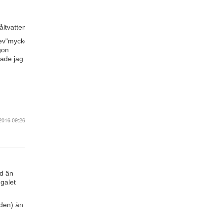
åltvatten).Detäringenhälsorisk,kontrollernaärmycketstrikta.Vissasäger
rev"mycket
gon
rade jag
2016 09:26
nd än
 galet
lden) än