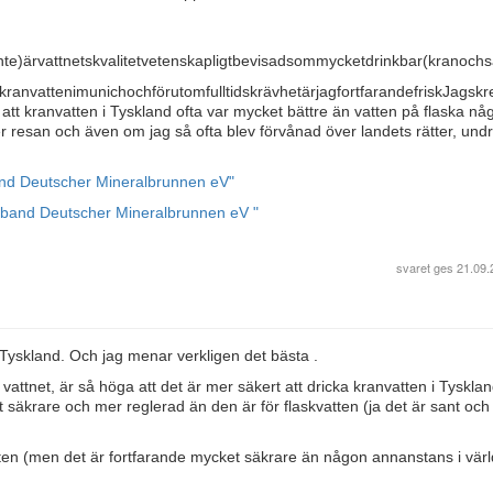
nte)ärvattnetskvalitetvetenskapligtbevisadsommycketdrinkbar(kranochs
kranvattenimunichochförutomfulltidskrävhetärjagfortfarandefriskJagsk
att kranvatten i Tyskland ofta var mycket bättre än vatten på flaska nå
er resan och även om jag så ofta blev förvånad över landets rätter, und
rband Deutscher Mineralbrunnen eV"
rband Deutscher Mineralbrunnen eV "
svaret ges
21.09.
 Tyskland. Och jag menar verkligen det bästa .
vattnet, är så höga att det är mer säkert att dricka kranvatten i Tyskla
säkrare och mer reglerad än den är för flaskvatten (ja det är sant och
kvatten (men det är fortfarande mycket säkrare än någon annanstans i vär