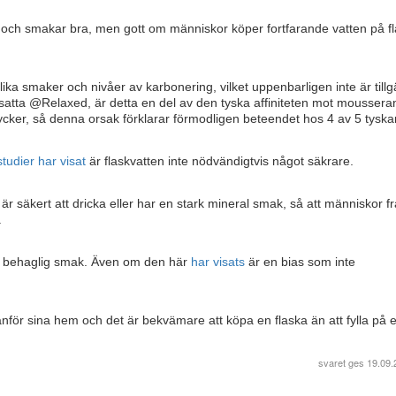
cka och smakar bra, men gott om människor köper fortfarande vatten på f
a smaker och nivåer av karbonering, vilket uppenbarligen inte är tillg
atta @Relaxed, är detta en del av den tyska affiniteten mot mousser
ker, så denna orsak förklarar förmodligen beteendet hos 4 av 5 tyskar
studier har visat
är flaskvatten inte nödvändigtvis något säkrare.
r säkert att dricka eller har en stark mineral smak, så att människor f
.
mer behaglig smak. Även om den här
har visats
är en bias som inte
nför sina hem och det är bekvämare att köpa en flaska än att fylla på 
svaret ges
19.09.