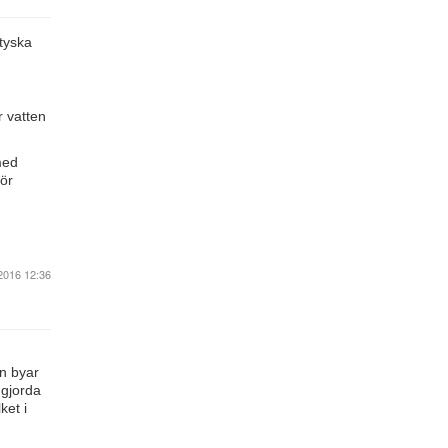
 tyska
r vatten
med
för
2016 12:36
n byar
 gjorda
ket i