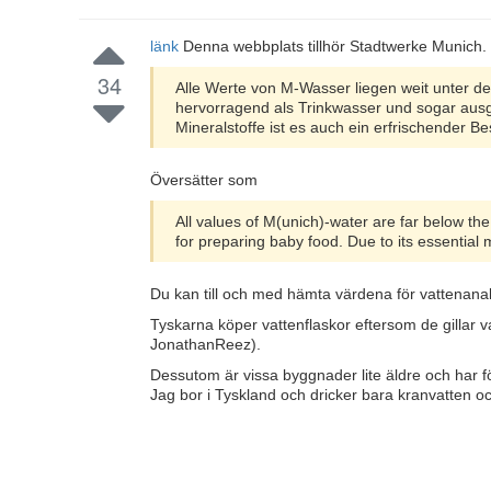
länk
Denna webbplats tillhör Stadtwerke Munich. 
34
Alle Werte von M-Wasser liegen weit unter d
hervorragend als Trinkwasser und sogar aus
Mineralstoffe ist es auch ein erfrischender B
Översätter som
All values of M(unich)-water are far below the 
for preparing baby food. Due to its essential mi
Du kan till och med hämta värdena för vattenana
Tyskarna köper vattenflaskor eftersom de gillar v
JonathanReez).
Dessutom är vissa byggnader lite äldre och har f
Jag bor i Tyskland och dricker bara kranvatten oc