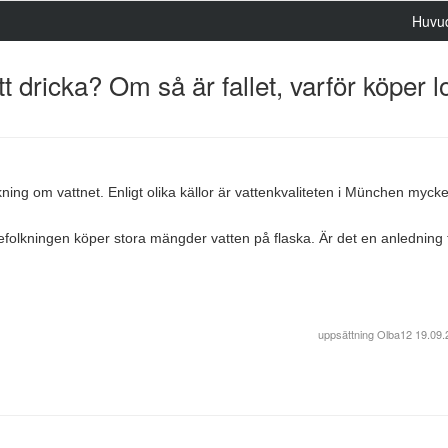
Huvu
t dricka? Om så är fallet, varför köper 
skning om vattnet. Enligt olika källor är vattenkvaliteten i München mycke
befolkningen köper stora mängder vatten på flaska. Är det en anledning t
uppsättning
Olba12
19.09.