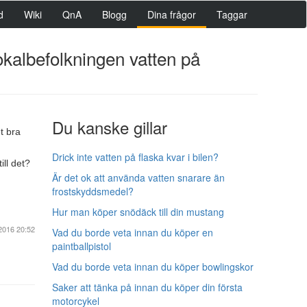
d
Wiki
QnA
Blogg
Dina frågor
Taggar
lokalbefolkningen vatten på
Du kanske gillar
t bra
Drick inte vatten på flaska kvar i bilen?
ill det?
Är det ok att använda vatten snarare än
frostskyddsmedel?
Hur man köper snödäck till din mustang
2016 20:52
Vad du borde veta innan du köper en
paintballpistol
Vad du borde veta innan du köper bowlingskor
Saker att tänka på innan du köper din första
motorcykel