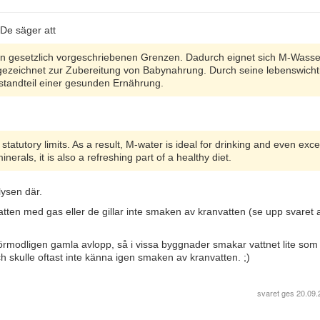
De säger att
en gesetzlich vorgeschriebenen Grenzen. Dadurch eignet sich M-Wasse
gezeichnet zur Zubereitung von Babynahrung. Durch seine lebenswicht
estandteil einer gesunden Ernährung.
statutory limits. As a result, M-water is ideal for drinking and even exce
nerals, it is also a refreshing part of a healthy diet.
lysen där.
atten med gas eller de gillar inte smaken av kranvatten (se upp svaret 
örmodligen gamla avlopp, så i vissa byggnader smakar vattnet lite som 
h skulle oftast inte känna igen smaken av kranvatten. ;)
svaret ges
20.09.