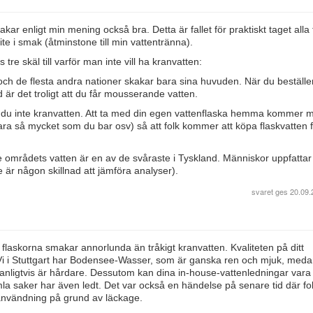
ar enligt min mening också bra. Detta är fallet för praktiskt taget alla
ite i smak (åtminstone till min vattentränna).
tre skäl till varför man inte vill ha kranvatten:
och de flesta andra nationer skakar bara sina huvuden. När du beställe
nd är det troligt att du får mousserande vatten.
r du inte kranvatten. Att ta med din egen vattenflaska hemma kommer 
ara så mycket som du bar osv) så att folk kommer att köpa flaskvatten 
områdets vatten är en av de svåraste i Tyskland. Människor uppfattar
 är någon skillnad att jämföra analyser).
svaret ges
20.09.
flaskorna smakar annorlunda än tråkigt kranvatten. Kvaliteten på ditt
Vi i Stuttgart har Bodensee-Wasser, som är ganska ren och mjuk, meda
anligtvis är hårdare. Dessutom kan dina in-house-vattenledningar vara
mla saker har även ledt. Det var också en händelse på senare tid där fol
e användning på grund av läckage.