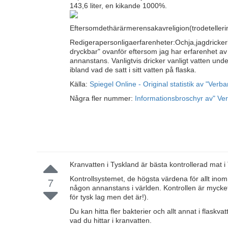
143,6 liter, en kikande 1000%.
Eftersomdethärärmerensakavreligion(trodetelleri
Redigerapersonligaerfarenheter:Ochja,jagdricker
dryckbar" ovanför eftersom jag har erfarenhet av 
annanstans. Vanligtvis dricker vanligt vatten und
ibland vad de satt i sitt vatten på flaska.
Källa:
Spiegel Online - Original statistik av "Ve
Några fler nummer:
Informationsbroschyr av" Ve
Kranvatten i Tyskland är bästa kontrollerad mat i
Kontrollsystemet, de högsta värdena för allt inom 
7
någon annanstans i världen. Kontrollen är mycket 
för tysk lag men det är!).
Du kan hitta fler bakterier och allt annat i flas
vad du hittar i kranvatten.