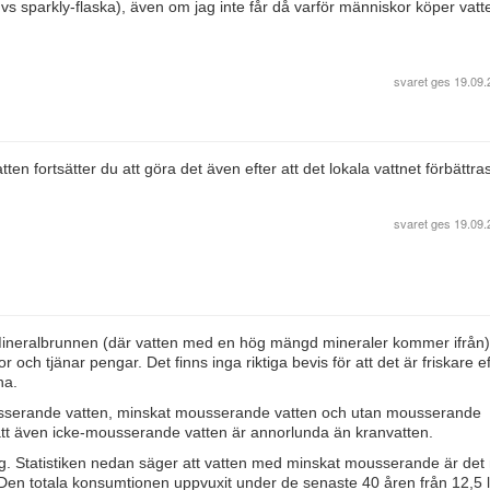
vs sparkly-flaska), även om jag inte får då varför människor köper vat
svaret ges
19.09.
n fortsätter du att göra det även efter att det lokala vattnet förbättras
svaret ges
19.09.
n Mineralbrunnen (där vatten med en hög mängd mineraler kommer ifrån)
och tjänar pengar. Det finns inga riktiga bevis för att det är friskare 
na.
usserande vatten, minskat mousserande vatten och utan mousserande
a att även icke-mousserande vatten är annorlunda än kranvatten.
 dag. Statistiken nedan säger att vatten med minskat mousserande är det
Den totala konsumtionen uppvuxit under de senaste 40 åren från 12,5 lite