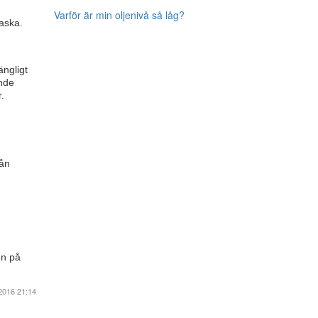
Varför är min oljenivå så låg?
laska.
ängligt
ande
.
rån
en på
2016 21:14