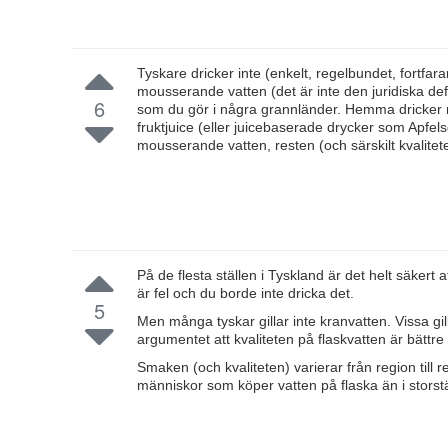
Tyskare dricker inte (enkelt, regelbundet, fortfar
mousserande vatten (det är inte den juridiska de
6
som du gör i några grannländer. Hemma dricker man
fruktjuice (eller juicebaserade drycker som Apfel
mousserande vatten, resten (och särskilt kvalite
På de flesta ställen i Tyskland är det helt säkert 
är fel och du borde inte dricka det.
5
Men många tyskar gillar inte kranvatten. Vissa gill
argumentet att kvaliteten på flaskvatten är bättre 
Smaken (och kvaliteten) varierar från region till r
människor som köper vatten på flaska än i storst