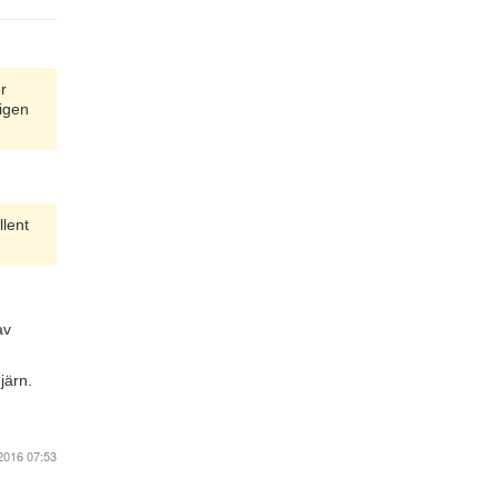
r
igen
llent
av
järn.
2016 07:53