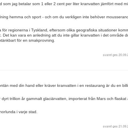
d som jag betalar som 1 eller 2 cent per liter kranvatten jämfört med m
ändning hemma och sport - och om du verkligen inte behöver mousseran
för regionerna i Tyskland, eftersom olika geografiska situationer komm
. Det kan vara en anledning att du inte gillar kranvatten i det område d
 otänkbart för en smakprovning.
svaret ges
20.09.
fontän med din hand eller kräver kranvatten i en restaurang är du en bill
 dyrt trillion år gammalt glaciärvatten, importerat från Mars och flaskat
norlunda i varje stad.
svaret ges
21.09.