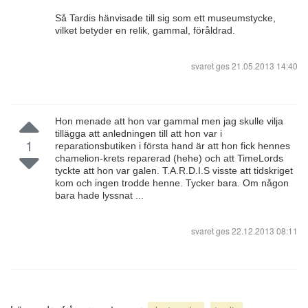
Så Tardis hänvisade till sig som ett museumstycke,
vilket betyder en relik, gammal, föråldrad.
svaret ges
21.05.2013 14:40
Hon menade att hon var gammal men jag skulle vilja
tillägga att anledningen till att hon var i
1
reparationsbutiken i första hand är att hon fick hennes
chamelion-krets reparerad (hehe) och att TimeLords
tyckte att hon var galen. T.A.R.D.I.S visste att tidskriget
kom och ingen trodde henne. Tycker bara. Om någon
bara hade lyssnat ...
svaret ges
22.12.2013 08:11