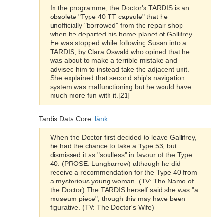
In the programme, the Doctor's TARDIS is an
obsolete "Type 40 TT capsule" that he
unofficially "borrowed" from the repair shop
when he departed his home planet of Gallifrey.
He was stopped while following Susan into a
TARDIS, by Clara Oswald who opined that he
was about to make a terrible mistake and
advised him to instead take the adjacent unit.
She explained that second ship's navigation
system was malfunctioning but he would have
much more fun with it.[21]
Tardis Data Core:
länk
When the Doctor first decided to leave Gallifrey,
he had the chance to take a Type 53, but
dismissed it as "soulless" in favour of the Type
40. (PROSE: Lungbarrow) although he did
receive a recommendation for the Type 40 from
a mysterious young woman. (TV: The Name of
the Doctor) The TARDIS herself said she was "a
museum piece", though this may have been
figurative. (TV: The Doctor's Wife)