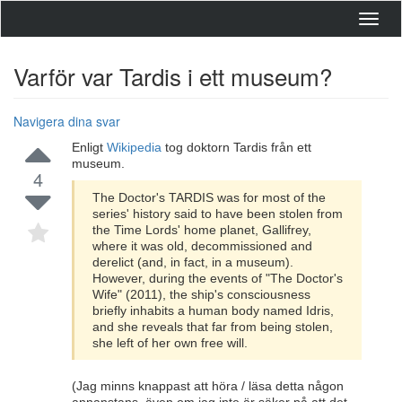
Toggl
navig
Varför var Tardis i ett museum?
Navigera dina svar
Enligt
Wikipedia
tog doktorn Tardis från ett
museum.
4
The Doctor's TARDIS was for most of the
series' history said to have been stolen from
the Time Lords' home planet, Gallifrey,
where it was old, decommissioned and
derelict (and, in fact, in a museum).
However, during the events of "The Doctor's
Wife" (2011), the ship's consciousness
briefly inhabits a human body named Idris,
and she reveals that far from being stolen,
she left of her own free will.
(Jag minns knappast att höra / läsa detta någon