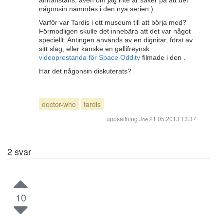
annanstans, även om jag inte är säker på att det
någonsin nämndes i den nya serien.)
Varför var Tardis i ett museum till att börja med?
Förmodligen skulle det innebära att det var något
speciellt. Antingen används av en dignitar, först av
sitt slag, eller kanske en gallifreynsk
videoprestanda för Space Oddity
filmade i den .
Har det någonsin diskuterats?
doctor-who
tardis
uppsättning
21.05.2013 13:37
Joe
2
svar
10