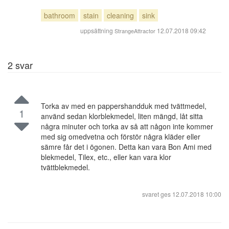
bathroom
stain
cleaning
sink
uppsättning
12.07.2018 09:42
StrangeAttractor
2
svar
Torka av med en pappershandduk med tvättmedel,
1
använd sedan klorblekmedel, liten mängd, låt sitta
några minuter och torka av så att någon inte kommer
med sig omedvetna och förstör några kläder eller
sämre får det i ögonen. Detta kan vara Bon Ami med
blekmedel, Tilex, etc., eller kan vara klor
tvättblekmedel.
svaret ges
12.07.2018 10:00