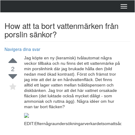
Toggl
navig
How att ta bort vattenmärken från
porslin sänkor?
Navigera dina svar
Jag köpte en ny (keramisk) tvålautomat några
veckor tillbaka och nu finns det ett vattenmärke på
2
min porslinhink där jag brukade hålla den (bild
nedan med ökad kontrast). Först och främst tror
jag inte att det är en hårdvattenfläck. Det finns
alltid ett lager vatten mellan tvåldispensern och
diskbänken. Jag tror att det här vattnet orsakade
fläcken (det luktade också mycket dåligt - som
ammoniak och ruttna ägg). Några idéer om hur
man tar bort fläcken?
EDIT:Efternågraundersökningarverkardetsomattsådanafläck