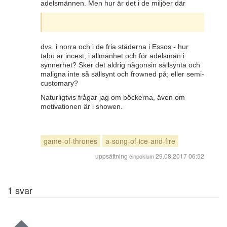
adelsmännen. Men hur är det i de miljöer där
dvs. i norra och i de fria städerna i Essos - hur
tabu är incest, i allmänhet och för adelsmän i
synnerhet? Sker det aldrig någonsin sällsynta och
maligna inte så sällsynt och frowned på; eller semi-
customary?
Naturligtvis frågar jag om böckerna, även om
motivationen är i showen.
game-of-thrones
a-song-of-ice-and-fire
uppsättning
29.08.2017 06:52
einpoklum
1
svar