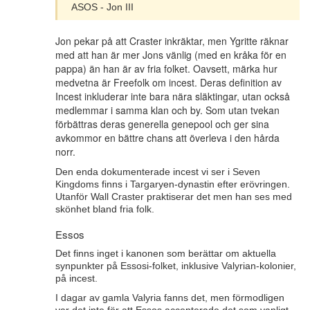
ASOS - Jon III
Jon pekar på att Craster inkräktar, men Ygritte räknar
med att han är mer Jons vänlig (med en kråka för en
pappa) än han är av fria folket. Oavsett, märka hur
medvetna är Freefolk om incest. Deras definition av
Incest inkluderar inte bara nära släktingar, utan också
medlemmar i samma klan och by. Som utan tvekan
förbättras deras generella genepool och ger sina
avkommor en bättre chans att överleva i den hårda
norr.
Den enda dokumenterade incest vi ser i Seven
Kingdoms finns i Targaryen-dynastin efter erövringen.
Utanför Wall Craster praktiserar det men han ses med
skönhet bland fria folk.
Essos
Det finns inget i kanonen som berättar om aktuella
synpunkter på Essosi-folket, inklusive Valyrian-kolonier,
på incest.
I dagar av gamla Valyria fanns det, men förmodligen