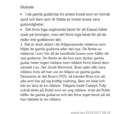
Slutsats
I de gamla gudarnas tro anses incest som en hemsk
synd och barn som är födda av incest anses vara
gudomligheter.
Det finns inga avgörande bevis för att Essosi-folket
rysar på övningen, men det finns inga bevis för att de
heller inte godkänner det.
1. Det är dock oklart i de ifrågavarande riddarna som
följde de gamla gudarna eller det nya. De flesta av
riddarna i norr hör till de handfulla husen som håller de
nya gudarna. De flesta av de hus som dyrker gamla
gudar heter ingen riddare men riddare finns bland dem
oavsett t.ex. Ser Jorah Mormont. Bran själv ville vara
riddare trots att han var en följare av gamla gudar.
Dessutom är det Bran's POV, så kanske Bran tror att
alla som har på sig kraftig rustning, åker en häst och
bär en lans är en riddare. Tidigare hade Catelyn Tully
också tänkt på Robb som en ung riddare, trots att Robb
håller de gamla gudarna och det finns inget bevis på att
han faktiskt är en riddare.
svaret ges
29.08.2017 08:18