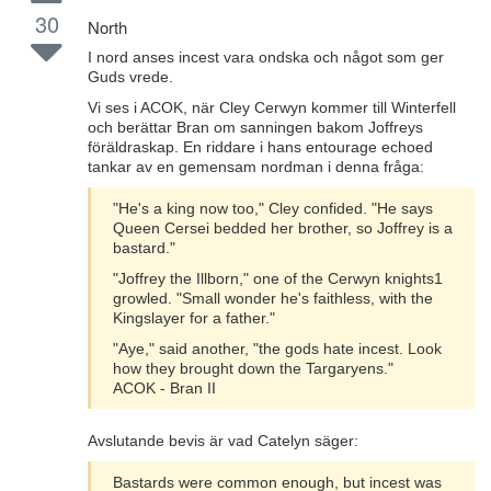
30
North
I nord anses incest vara ondska och något som ger
Guds vrede.
Vi ses i ACOK, när Cley Cerwyn kommer till Winterfell
och berättar Bran om sanningen bakom Joffreys
föräldraskap. En riddare i hans entourage echoed
tankar av en gemensam nordman i denna fråga:
"He's a king now too," Cley confided. "He says
Queen Cersei bedded her brother, so Joffrey is a
bastard."
"Joffrey the Illborn," one of the Cerwyn knights1
growled. "Small wonder he's faithless, with the
Kingslayer for a father."
"Aye," said another, "the gods hate incest. Look
how they brought down the Targaryens."
ACOK - Bran II
Avslutande bevis är vad Catelyn säger:
Bastards were common enough, but incest was