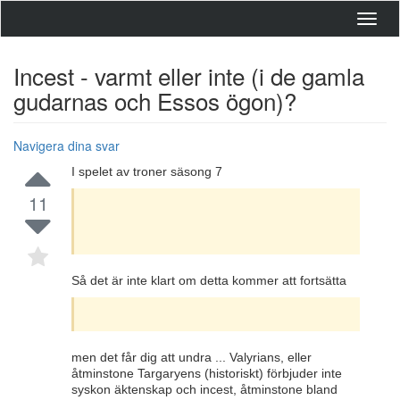
Toggl
navig
Incest - varmt eller inte (i de gamla
gudarnas och Essos ögon)?
Navigera dina svar
I spelet av troner säsong 7
11
Så det är inte klart om detta kommer att fortsätta
men det får dig att undra ... Valyrians, eller
åtminstone Targaryens (historiskt) förbjuder inte
syskon äktenskap och incest, åtminstone bland