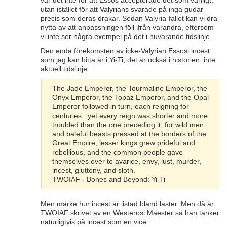
var det inte för att Essos accepterade det som vanligt,
utan istället för att Valyrians svarade på inga gudar
precis som deras drakar. Sedan Valyria-fallet kan vi dra
nytta av att anpassningen föll ifrån varandra, eftersom
vi inte ser några exempel på det i nuvarande tidslinje.
Den enda förekomsten av icke-Valyrian Essosi incest
som jag kan hitta är i Yi-Ti, det är också i historien, inte
aktuell tidslinje:
The Jade Emperor, the Tourmaline Emperor, the
Onyx Emperor, the Topaz Emperor, and the Opal
Emperor followed in turn, each reigning for
centuries...yet every reign was shorter and more
troubled than the one preceding it, for wild men
and baleful beasts pressed at the borders of the
Great Empire, lesser kings grew prideful and
rebellious, and the common people gave
themselves over to avarice, envy, lust, murder,
incest, gluttony, and sloth.
TWOIAF - Bones and Beyond: Yi-Ti
Men märke hur incest är listad bland laster. Men då är
TWOIAF skrivet av en Westerosi Maester så han tänker
naturligtvis på incest som en vice.