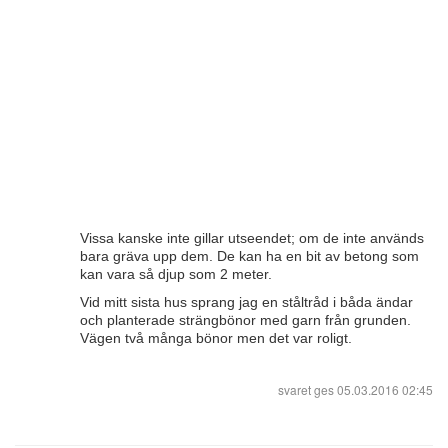
Vissa kanske inte gillar utseendet; om de inte används
bara gräva upp dem. De kan ha en bit av betong som
kan vara så djup som 2 meter.
Vid mitt sista hus sprang jag en ståltråd i båda ändar
och planterade strängbönor med garn från grunden.
Vägen två många bönor men det var roligt.
svaret ges
05.03.2016 02:45