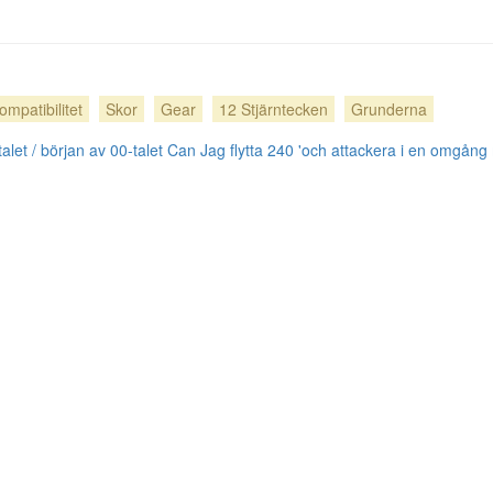
ompatibilitet
Skor
Gear
12 Stjärntecken
Grunderna
alet / början av 00-talet
Can Jag flytta 240 'och attackera i en omgån