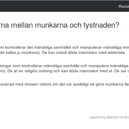
Huvu
eterna mellan munkarna och tystnaden?
m kontrollerar det mänskliga samhället och manipulerar mänskliga min
g (de kallas ju monksna). De kan också döda människor med elektriska
nningar som kontrollerar mänskliga samhälle och manipulera mänsklig
em). De är en religiös ordning och kan döda människor med el. De ser 
associerad med showen nämnt om det var avsiktligt att göra munkarna lik
uppsättning
Adamant
04.06.