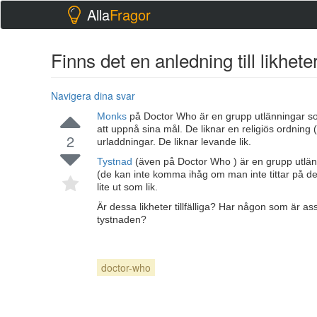
Alla
Fragor
Finns det en anledning till likh
Navigera dina svar
Monks
på Doctor Who är en grupp utlänningar so
att uppnå sina mål. De liknar en religiös ordnin
2
urladdningar. De liknar levande lik.
Tystnad
(även på Doctor Who ) är en grupp utlä
(de kan inte komma ihåg om man inte tittar på d
lite ut som lik.
Är dessa likheter tillfälliga? Har någon som är 
tystnaden?
doctor-who