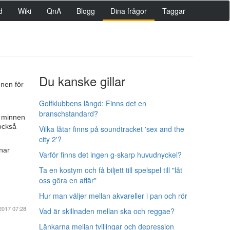
d
Wiki
QnA
Blogg
Dina frågor
Taggar
Du kanske gillar
nen för
Golfklubbens längd: Finns det en
branschstandard?
a minnen
också
Vilka låtar finns på soundtracket 'sex and the
city 2'?
nar
Varför finns det ingen g-skarp huvudnyckel?
Ta en kostym och få biljett till spelspel till "låt
oss göra en affär"
Hur man väljer mellan akvareller i pan och rör
2017 07:28
Vad är skillnaden mellan ska och reggae?
Länkarna mellan tvillingar och depression