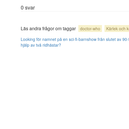
0
svar
Läs andra frågor om taggar
doctor-who
Kärlek och k
Looking för namnet på en sci-fi-barnshow från slutet av 90-t
hjälp av två ridhästar?