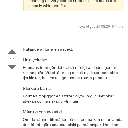
marking on very coarse surfaces. The leads are
usually wide and flat.
svaret ges
20.08.2015 14:45
Rullande är bara en aspekt.
11
Linjetyckelse
Pennans form gör det också möjligt att ledningen är
rektangulär. Vilket låter dig enkelt rita linjer med olika
tjocklekar, helt enkelt genom att rotera pennan.
Starkare kärna
Formen möjliggör en större volym "bly", vilket ökar
styrkan och minskar brytningen.
Mätning och avstånd
Om du känner till måtten på din penna kan du använda
den för att göra snabba felaktiga mätningar. Den kan