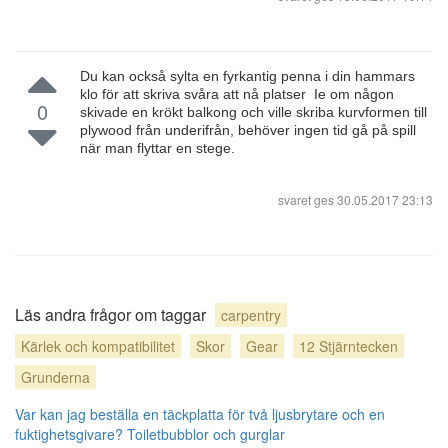
Du kan också sylta en fyrkantig penna i din hammars
klo för att skriva svåra att nå platser Ie om någon
0
skivade en krökt balkong och ville skriba kurvformen till
plywood från underifrån, behöver ingen tid gå på spill
när man flyttar en stege.
svaret ges
30.05.2017 23:13
Läs andra frågor om taggar
carpentry
Kärlek och kompatibilitet
Skor
Gear
12 Stjärntecken
Grunderna
Var kan jag beställa en täckplatta för två ljusbrytare och en
fuktighetsgivare?
Toiletbubblor och gurglar