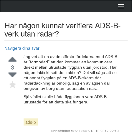
Toggl
navig
Har någon kunnat verifiera ADS-B-
verk utan radar?
Navigera dina svar
Jag vet att en av de största fördelarna med ADS-B
är "förmodad" att den kommer att kommunicera
3
direkt mellan utrustade flygplan utan jordstöd. Har
någon faktiskt sett det i aktion? Det vill säga att se
ett annat flygplan på en ADS-B-skärm där
radardäckning är omöjlig, säg en avlägsen dal
omgiven av berg utan radarstation nära.
Självfallet skulle båda flygplanen vara ADS-B
utrustade för att detta ska fungera.
ads-b
uppsättning
18.10.2017 22:19
Scott Franco