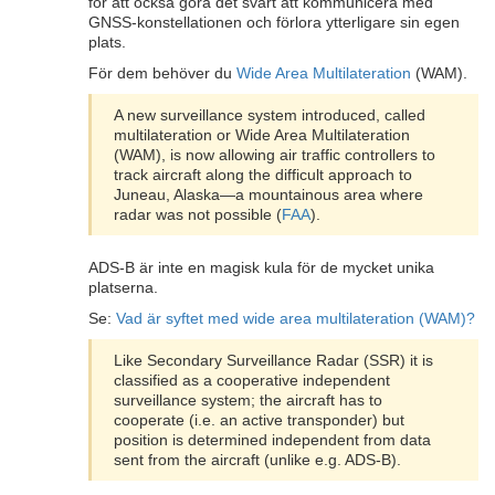
för att också göra det svårt att kommunicera med
GNSS-konstellationen och förlora ytterligare sin egen
plats.
För dem behöver du
Wide Area Multilateration
(WAM).
A new surveillance system introduced, called
multilateration or Wide Area Multilateration
(WAM), is now allowing air traffic controllers to
track aircraft along the difficult approach to
Juneau, Alaska—a mountainous area where
radar was not possible (
FAA
).
ADS-B är inte en magisk kula för de mycket unika
platserna.
Se:
Vad är syftet med wide area multilateration (WAM)?
Like Secondary Surveillance Radar (SSR) it is
classified as a cooperative independent
surveillance system; the aircraft has to
cooperate (i.e. an active transponder) but
position is determined independent from data
sent from the aircraft (unlike e.g. ADS-B).