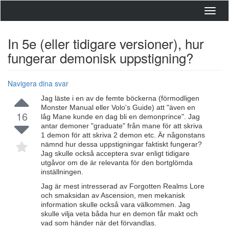
Toggl
navig
In 5e (eller tidigare versioner), hur
fungerar demonisk uppstigning?
Navigera dina svar
Jag läste i en av de femte böckerna (förmodligen
Monster Manual eller Volo's Guide) att "även en
16
låg Mane kunde en dag bli en demonprince". Jag
antar demoner "graduate" från mane för att skriva
1 demon för att skriva 2 demon etc. Är någonstans
nämnd hur dessa uppstigningar faktiskt fungerar?
Jag skulle också acceptera svar enligt tidigare
utgåvor om de är relevanta för den bortglömda
inställningen.
Jag är mest intresserad av Forgotten Realms Lore
och smaksidan av Ascension, men mekanisk
information skulle också vara välkommen. Jag
skulle vilja veta båda hur en demon får makt och
vad som händer när det förvandlas.