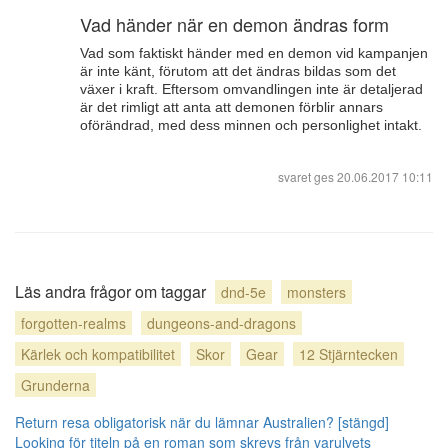
Vad händer när en demon ändras form
Vad som faktiskt händer med en demon vid kampanjen
är inte känt, förutom att det ändras bildas som det
växer i kraft. Eftersom omvandlingen inte är detaljerad
är det rimligt att anta att demonen förblir annars
oförändrad, med dess minnen och personlighet intakt.
svaret ges
20.06.2017 10:11
Läs andra frågor om taggar
dnd-5e
monsters
forgotten-realms
dungeons-and-dragons
Kärlek och kompatibilitet
Skor
Gear
12 Stjärntecken
Grunderna
Return resa obligatorisk när du lämnar Australien? [stängd]
Looking för titeln på en roman som skrevs från varulvets