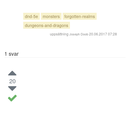
dnd-5e
monsters
forgotten-realms
dungeons-and-dragons
uppsättning
20.06.2017 07:28
Joseph Doob
1
svar
20