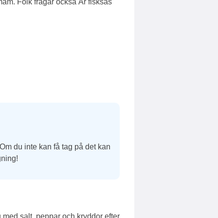
-mam.
Folk frågar också Är fisksås
. Om du inte kan få tag på det kan
gning!
u med salt, peppar och kryddor efter