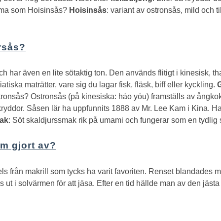
ma som Hoisinsås?
Hoisinsås
: variant av ostronsås, mild och til
rsås?
ch har även en lite sötaktig ton. Den används flitigt i kinesisk, 
iatiska maträtter, vare sig du lagar fisk, fläsk, biff eller kyckling.
stronsås?
Ostronsås (på kinesiska: háo yóu) framställs av ångkokt
ryddor. Såsen lär ha uppfunnits 1888 av Mr. Lee Kam i Kina. 
ak
: Söt skaldjurssmak rik på umami och fungerar som en tydlig 
um gjort av?
 från makrill som tycks ha varit favoriten. Renset blandades med 
s ut i solvärmen för att jäsa. Efter en tid hällde man av den j