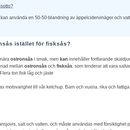
isotto?
n du kan använda en 50-50-blandning av äppelcidervinäger och vat
ås istället för fisksås?
 nära
ostronsås
i smak, men
kan
innehåller fortfarande skaldjur,
illnad mellan
ostronsås
och
fisksås
, som tenderar att vara salta
Flera ton fisk låg och jäste
 motsvarighet till vår ketchup. Barn och vuxna, rika och fattiga 
v ansjovis, salt och vatten, och måste användas med försiktighet