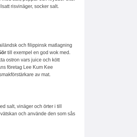
lsatt risvinäger, socker salt.
thailändsk och filippinsk matlagning
Gör
till exempel en god wok med.
a ostron vars juice och kött
Hans företag Lee Kum Kee
smakförstärkare av mat.
salt, vinäger och örter i till
ästa vätskan och använde den som sås