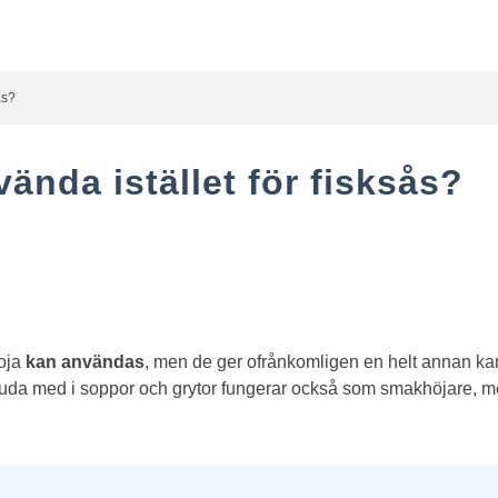
ås?
ända istället för fisksås?
soja
kan användas
, men de ger ofrånkomligen en helt annan kar
juda med i soppor och grytor fungerar också som smakhöjare, me