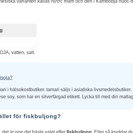
amesiska varianten kallas nước mắm och den i Kambodja nuoc
s
kg
OJA, vatten, salt.
isoja?
ari i hälsokostbutiker. tamari säljs i asiatiska livsmedelsbutiker
soy, som har en silverfärgad etikett. Lycka till med din matla
llet för fiskbuljong?
det är nog det bästa valet efter
fiskbuljong
. Eller så kryddar d