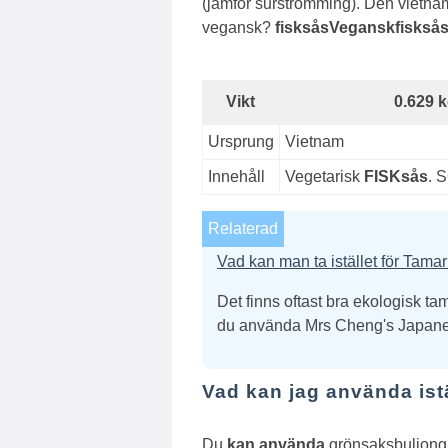
(jämför surströmming). Den vietn
vegansk?
fisksås
Vegansk
fiskså
Vikt
0.629 
Ursprung
Vietnam
Innehåll
Vegetarisk
FISKsås
. S
Relaterad
Vad kan man ta istället för Tamar
Det finns oftast bra ekologisk tam
du använda Mrs Cheng's Japanese 
Vad kan jag använda istä
Du
kan använda
grönsaksbuljong, 