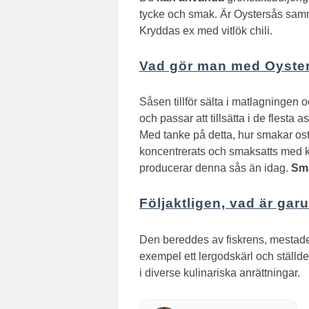
tycke och smak.
Är Oystersås sam
Kryddas ex med vitlök chili.
Vad gör man med Oyste
Såsen tillför sälta i matlagningen o
och passar att tillsätta i de flesta as
Med tanke på detta, hur smakar o
koncentrerats och smaksatts med k
producerar denna sås än idag.
Sm
Följaktligen, vad är gar
Den bereddes av fiskrens, mestadels
exempel ett lergodskärl och ställde
i diverse kulinariska anrättningar.