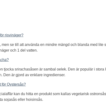
för risvinäger?
 men se till att använda en mindre mängd och blanda med lite 
inäger och 1 del vatten.
racha?
en tjocka srirachasåsen är sambal oelek. Den är populär i stora
 Den är gjord av enklare ingredienser.
 för Oystersås?
ecialaffär kan du hitta en produkt som kallas vegetarisk ostronså
ta sojasås eller hoisinsås.