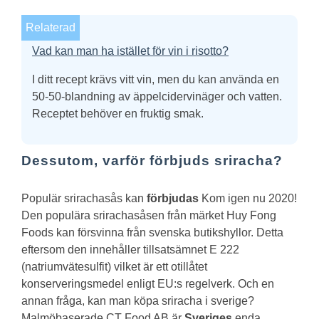
Relaterad
Vad kan man ha istället för vin i risotto?
I ditt recept krävs vitt vin, men du kan använda en
50-50-blandning av äppelcidervinäger och vatten.
Receptet behöver en fruktig smak.
Dessutom, varför förbjuds sriracha?
Populär srirachasås kan
förbjudas
Kom igen nu 2020!
Den populära srirachasåsen från märket Huy Fong
Foods kan försvinna från svenska butikshyllor. Detta
eftersom den innehåller tillsatsämnet E 222
(natriumvätesulfit) vilket är ett otillåtet
konserveringsmedel enligt EU:s regelverk.
Och en
annan fråga, kan man köpa sriracha i sverige?
Malmöbaserade CT Food AB är
Sveriges
enda