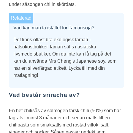
under säsongen chilin skördats.
Relaterad
Vad kan man ta istället för Tamarisoja?
Det finns oftast bra ekologisk tamari i
hälsokostbutiker. tamari säljs i asiatiska
livsmedelsbutiker. Om du inte kan få tag på det
kan du använda Mrs Cheng's Japanese soy, som
har en silverfärgad etikett. Lycka till med din
matlagning!
Vad består sriracha av?
En het chilisås av solmogen färsk chili (50%) som har
lagrats i minst 3 månader och sedan malts till en
chilipasta som smaksatts med rostad vitlök, salt,
vinäger och socker. Såsen passar perfekt som