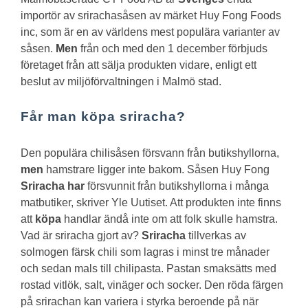
importör av srirachasåsen av märket Huy Fong Foods
inc, som är en av världens mest populära varianter av
såsen.
Men
från och med den 1 december förbjuds
företaget från att sälja produkten vidare, enligt ett
beslut av miljöförvaltningen i Malmö stad.
Får man köpa sriracha?
Den populära chilisåsen försvann från butikshyllorna,
men
hamstrare ligger inte bakom. Såsen Huy Fong
Sriracha har
försvunnit från butikshyllorna i många
matbutiker, skriver Yle Uutiset. Att produkten inte finns
att
köpa
handlar ändå inte om att folk skulle hamstra.
Vad är sriracha gjort av?
Sriracha
tillverkas av
solmogen färsk chili som lagras i minst tre månader
och sedan mals till chilipasta. Pastan smaksätts med
rostad vitlök, salt, vinäger och socker. Den röda färgen
på srirachan kan variera i styrka beroende på när