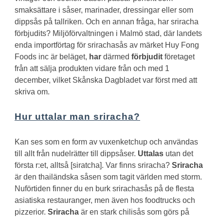
smaksättare i såser, marinader, dressingar eller som
dippsås på tallriken.
Och en annan fråga, har sriracha
förbjudits?
Miljöförvaltningen i Malmö stad, där landets
enda importförtag för srirachasås av märket Huy Fong
Foods inc är beläget,
har
därmed
förbjudit
företaget
från att sälja produkten vidare från och med 1
december, vilket Skånska Dagbladet var först med att
skriva om.
Hur uttalar man sriracha?
Kan ses som en form av vuxenketchup och användas
till allt från nudelrätter till dippsåser.
Uttalas
utan det
första r:et, alltså [siratcha].
Var finns sriracha?
Sriracha
är den thailändska såsen som tagit världen med storm.
Nuförtiden finner du en burk srirachasås på de flesta
asiatiska restauranger, men även hos foodtrucks och
pizzerior.
Sriracha
är en stark chilisås som görs på