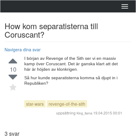
Toggl
navig
How kom separatisterna till
Coruscant?
Navigera dina svar
I början av Revenge of the Sith ser vi en massiv
kamp över Coruscant. Det är ganska klart att det
10
här är höjden av klonkrigen.
Så hur kunde separatisterna komma så djupt in i
Republiken?
star-wars
revenge-of-the-sith
uppsättning
19.04.2015 00:01
King_llama
3
svar