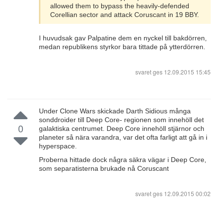
allowed them to bypass the heavily-defended
Corellian sector and attack Coruscant in 19 BBY.
I huvudsak gav Palpatine dem en nyckel till bakdörren,
medan republikens styrkor bara tittade på ytterdörren.
svaret ges
12.09.2015 15:45
Under Clone Wars skickade Darth Sidious många
sonddroider till Deep Core- regionen som innehöll det
0
galaktiska centrumet. Deep Core innehöll stjärnor och
planeter så nära varandra, var det ofta farligt att gå in i
hyperspace.
Proberna hittade dock några säkra vägar i Deep Core,
som separatisterna brukade nå Coruscant
svaret ges
12.09.2015 00:02