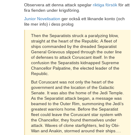
Observera att denna attack speglar
riktiga försök
för att
fira fienden under krigsföring.
Junior Novelisation
ger också ett liknande konto (och
lite mer info) i dess prolog
Then the Separatists struck a paralyzing blow,
straight at the heart of the Republic. A fleet of
ships commanded by the dreaded Separatist
General Grievous slipped through the outer line
of defenses to attack Coruscant itself. In the
confusion the Separatists kidnapped Supreme
Chancellor Palpatine, the elected leader of the
Republic.
But Coruscant was not only the heart of the
government and the location of the Galactic
Senate. It was also the home of the Jedi Temple.
As the Separatist attack began, a message was
beamed to the Outer Rim, summoning the Jedi’s
greatest warriors home. Before the Separatist
fleet could leave the Coruscant star system with
the Chancellor, they found themselves under
attack. Waves of clone starfighters, led by Obi-
Wan and Anakin, stormed around their ships….