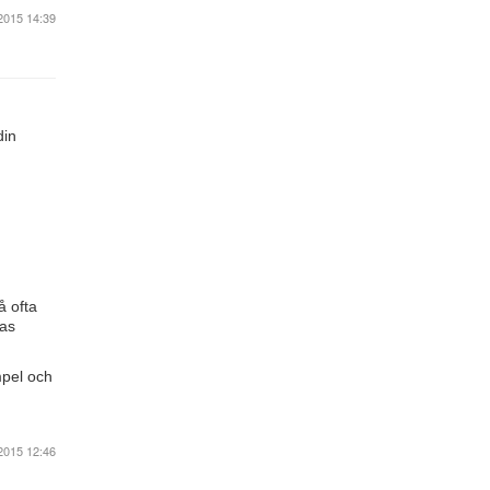
2015 14:39
din
å ofta
ras
mpel och
2015 12:46