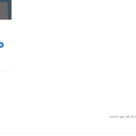
svaret ges
26.04.