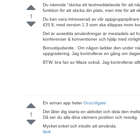
Du nämnde "skicka ett textmeddelande för att n
funktion för att skicka din plats, men inte för att
1
Du kan vara intresserad av vår appgruppspårare 
iOS 8, med version 1.3 som ska släppas inom kor
Det är avsedda användningar är mestadels ad hoc-
konferenser & konventioner och hjälp med rörlighe
Bonusbjudande : Om någon laddar den under nästa
uppgradering. Jag kontrollerar en gång om dage
BTW, bra fan av Waze också. Jag kontrollerar allt
En annan app heter
GrouVigate
.
Det låter dig starta en aktivitet och dela den mel
1
Då ser du alla dina vänners position och resväg.
Mycket enkel och intuitiv att använda.
länk