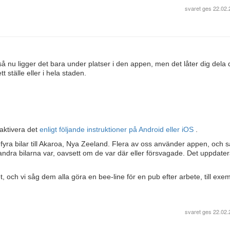
svaret ges
22.02.
å nu ligger det bara under platser i den appen, men det låter dig dela 
 ställe eller i hela staden.
aktivera det
enligt följande instruktioner på Android eller iOS
.
fyra bilar till Akaroa, Nya Zeeland. Flera av oss använder appen, och s
e andra bilarna var, oavsett om de var där eller försvagade. Det uppdate
 och vi såg dem alla göra en bee-line för en pub efter arbete, till exe
svaret ges
22.02.