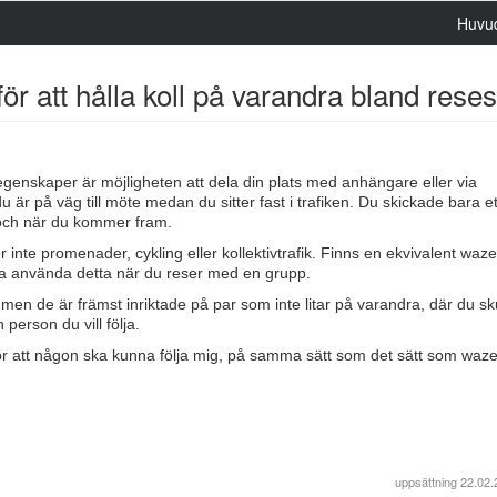
Huvu
r att hålla koll på varandra bland rese
egenskaper är möjligheten att dela din plats med anhängare eller via
är på väg till möte medan du sitter fast i trafiken. Du skickade bara et
och när du kommer fram.
 inte promenader, cykling eller kollektivtrafik. Finns en ekvivalent waze,
vilja använda detta när du reser med en grupp.
men de är främst inriktade på par som inte litar på varandra, där du sk
 person du vill följa.
för att någon ska kunna följa mig, på samma sätt som det sätt som waze 
uppsättning
22.02.