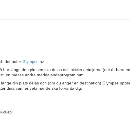
och det heter
Glympse
a> .
r på hur länge den platsen ska delas och skicka detaljerna (det är bara en
 e-post, en massa andra meddelandeprogram mm.
r länge din plats delas och (om du anger en destination) Glympse uppsk
åter dina vänner veta när de ska förvänta dig.
ickatill