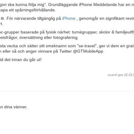
ågon ska kunna följa mig". Grundläggande iPhone Meddelande har en 
 skapa ett spårningsförhållande.
⊚. För närvarande tillgänglig på
iPhone
, genomgår en signifikant revis
t.
grupper baserade på fysisk närhet: turnégrupper, skolor & familjeutfly
tsfrågor, översättning eller fotografering.
 vecka och sätter sitt smeknamn som "se-travel", ger vi dem en grati
n eller så och anger vinnare på Twitter @GTMobileApp.
id det innan du går ut!
svaret ges
22.02.
lan dina vänner.