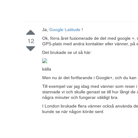
Ja,
Google Latitude
!
Ok, förra året fusionerade de det med google +, s
12
GPS-plats med andra kontakter eller vänner, på ett
Det brukade se ut så här:
källa
Men nu är det fortfarande i Google+, och du kan 
Till exempel var jag idag med vänner som reser i 
stannade vi och skulle genast se till hur långt d
några minuter och fungerar väldigt bra.
I London brukade flera vänner också använda det,
kunde se när någon körde sent.