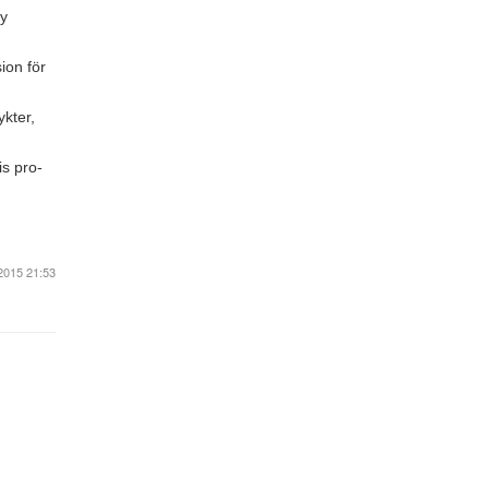
ny
ion för
kter,
s pro-
2015 21:53