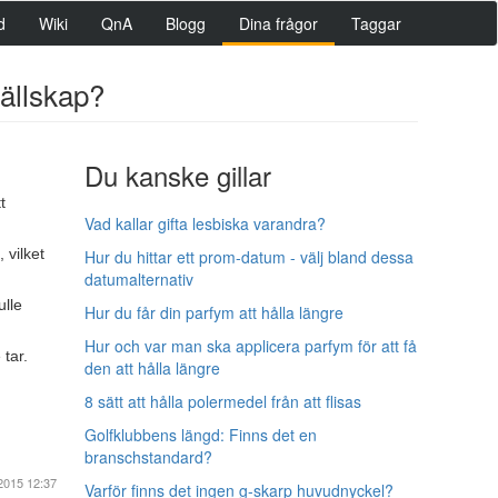
d
Wiki
QnA
Blogg
Dina frågor
Taggar
sällskap?
Du kanske gillar
t
Vad kallar gifta lesbiska varandra?
 vilket
Hur du hittar ett prom-datum - välj bland dessa
datumalternativ
ulle
Hur du får din parfym att hålla längre
Hur och var man ska applicera parfym för att få
tar.
den att hålla längre
8 sätt att hålla polermedel från att flisas
Golfklubbens längd: Finns det en
branschstandard?
2015 12:37
Varför finns det ingen g-skarp huvudnyckel?