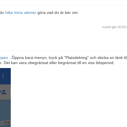
 du
hitta mina vänner
göra vad du är ber om.
svaret ges
22.02.
appen
. Öppna bara menyn, tryck på "Platsdelning" och skicka en länk ti
 Det kan vara obegränsat eller begränsat till en viss tidsperiod.