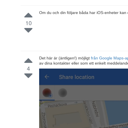
Om du och din följare båda har iOS-enheter kan
10
Det här är (äntligen!) möjligt
från Google Maps-
av dina kontakter eller som ett enkelt meddelande.
4