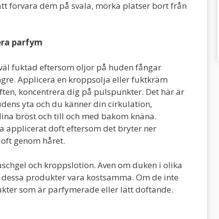
att förvara dem på svala, mörka platser bort från
cera parfym
väl fuktad eftersom oljor på huden fångar
ngre. Applicera en kroppsolja eller fuktkräm
ften, koncentrera dig på pulspunkter. Det här är
dens yta och du känner din cirkulation,
dina bröst och till och med bakom knäna.
a applicerat doft eftersom det bryter ner
 doft genom håret.
schgel och kroppslotion. Även om duken i olika
an dessa produkter vara kostsamma. Om de inte
ukter som är parfymerade eller lätt doftande.