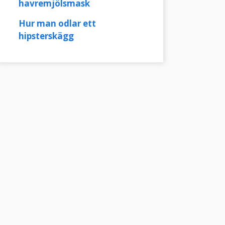
havremjölsmask
Hur man odlar ett
hipsterskägg