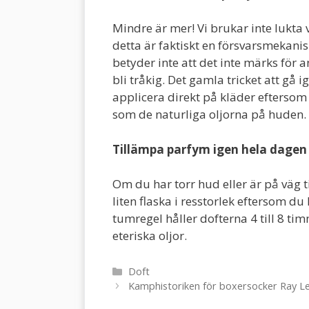
Mindre är mer! Vi brukar inte lukta
detta är faktiskt en försvarsmekanis
betyder inte att det inte märks för a
bli tråkig. Det gamla tricket att g
applicera direkt på kläder eftersom 
som de naturliga oljorna på huden.
Tillämpa parfym igen hela dagen
Om du har torr hud eller är på väg ti
liten flaska i resstorlek eftersom 
tumregel håller dofterna 4 till 8 ti
eteriska oljor.
Kategorier
Doft
Inläggsnavigering
Kamphistoriken för boxersocker Ray L