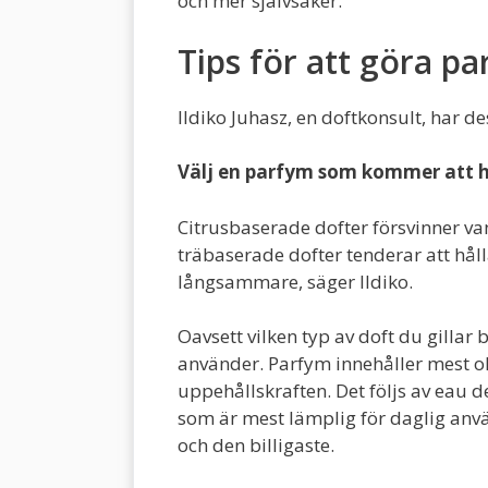
och mer självsäker.
Tips för att göra pa
Ildiko Juhasz, en doftkonsult, har de
Välj en parfym som kommer att h
Citrusbaserade dofter försvinner v
träbaserade dofter tenderar att hål
långsammare, säger Ildiko.
Oavsett vilken typ av doft du gillar
använder. Parfym innehåller mest o
uppehållskraften. Det följs av eau d
som är mest lämplig för daglig anv
och den billigaste.