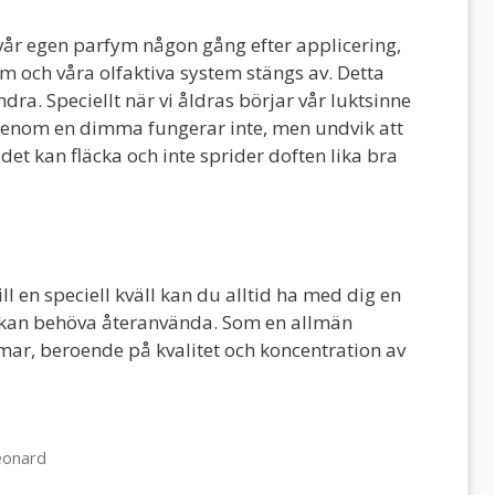
 vår egen parfym någon gång efter applicering,
m och våra olfaktiva system stängs av. Detta
ndra. Speciellt när vi åldras börjar vår luktsinne
å igenom en dimma fungerar inte, men undvik att
det kan fläcka och inte sprider doften lika bra
ll en speciell kväll kan du alltid ha med dig en
du kan behöva återanvända. Som en allmän
mmar, beroende på kvalitet och koncentration av
eonard