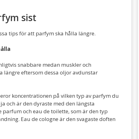
rfym sist
ssa tips för att parfym ska hålla längre.
ålla
anligtvis snabbare medan muskler och
la längre eftersom dessa oljor avdunstar
 beror koncentrationen på vilken typ av parfym du
lja och är den dyraste med den längsta
e parfum och eau de toilette, som är den typ
ändning. Eau de cologne är den svagaste doften