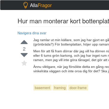
Alla
Fragor
Hur man monterar kort bottenplatt
Navigera dina svar
Jag ramlar ut min källare, som jag har gjort en g
(grönbräda?) För bottenplattan, höjer upp ramarna
2
Men för att få fram dörrar där jag vill ha dörren
eller 6 tums grön kartong, och jag har inget rum 
ramen, men jag vill inte göra tånagel, det gör att
Ännu viktigare, när jag försökte detta en gång red
vinkelräta väggen och inte oroa dig för det? Ska 
basement
framing
door-frame