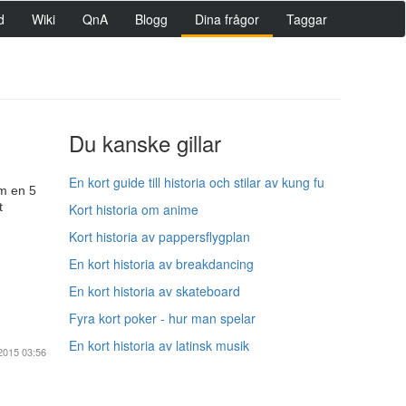
d
Wiki
QnA
Blogg
Dina frågor
Taggar
Du kanske gillar
En kort guide till historia och stilar av kung fu
om en 5
t
Kort historia om anime
Kort historia av pappersflygplan
En kort historia av breakdancing
En kort historia av skateboard
Fyra kort poker - hur man spelar
En kort historia av latinsk musik
2015 03:56