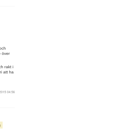
 och
e över
h rakt i
i att ha
2015 04:56
n