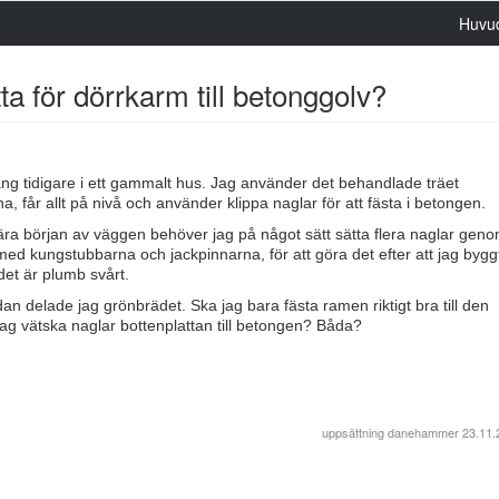
Huvu
a för dörrkarm till betonggolv?
ång tidigare i ett gammalt hus. Jag använder det behandlade träet
, får allt på nivå och använder klippa naglar för att fästa i betongen.
 nära början av väggen behöver jag på något sätt sätta flera naglar gen
med kungstubbarna och jackpinnarna, för att göra det efter att jag bygg
 det är plumb svårt.
an delade jag grönbrädet. Ska jag bara fästa ramen riktigt bra till den
jag vätska naglar bottenplattan till betongen? Båda?
uppsättning
danehammer
23.11.