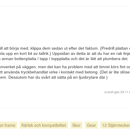
l att börja med, klippa dem sedan ut efter det faktum. (Predrill plattan
 upp en kort bit av tallrik.) Uppsidan av detta är att du har en rak linj
nan bottenplatta / tapp / toppplatta och det är lätt att plumbera det.
amverket på väggen, men det kan ha problem med att timret körs fint oc
att använda tryckbehandlat virke i kontakt med betong. (Det är lite slöser
em. Dessutom har du svårt att sätta på en ljusbrytare där.)
svaret ges
23.11.
or-frame
Kärlek och kompatibilitet
Skor
Gear
12 Stjärntecke