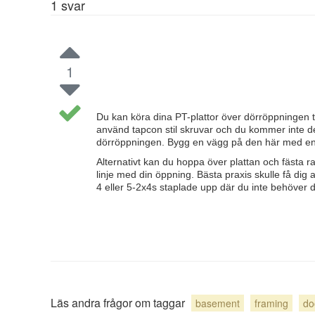
1
svar
1
Du kan köra dina PT-plattor över dörröppningen til
använd tapcon stil skruvar och du kommer inte dela
dörröppningen. Bygg en vägg på den här med en an
Alternativt kan du hoppa över plattan och fästa r
linje med din öppning. Bästa praxis skulle få dig 
4 eller 5-2x4s staplade upp där du inte behöver d
Läs andra frågor om taggar
basement
framing
do