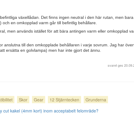
n befintliga växellådan. Det finns ingen neutral i den här rutan, men bara 
e) och en omkopplad varm går till befintlig behållare.
ral, men används istället för att bära antingen varm eller omkopplad v
por anslutna till den omkopplade behållaren i varje sovrum. Jag har över
att ersätta en golvlampa) men har inte gjort det ännu.
svaret ges
20.09.
bilitet
Skor
Gear
12 Stjärntecken
Grunderna
ly cut kakel (4mm kort) inom acceptabelt felområde?