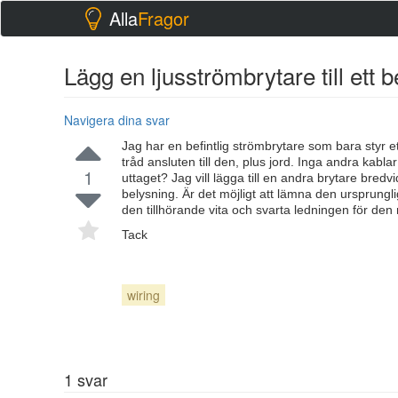
Alla
Fragor
Lägg en ljusströmbrytare till ett be
Navigera dina svar
Jag har en befintlig strömbrytare som bara styr e
tråd ansluten till den, plus jord. Inga andra kabl
1
uttaget? Jag vill lägga till en andra brytare bred
belysning. Är det möjligt att lämna den ursprungl
den tillhörande vita och svarta ledningen för de
Tack
wiring
1
svar