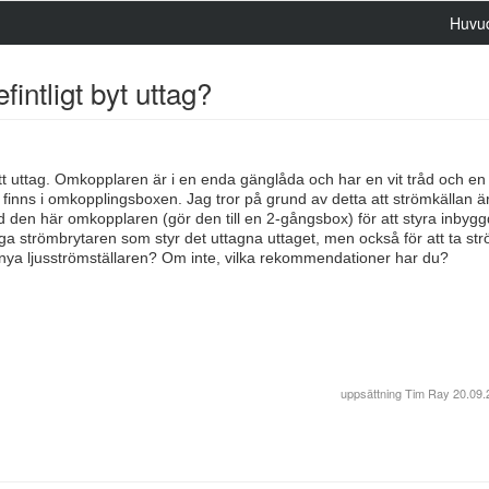
Huvu
fintligt byt uttag?
tt uttag. Omkopplaren är i en enda gänglåda och har en vit tråd och en
ar finns i omkopplingsboxen. Jag tror på grund av detta att strömkällan är
vid den här omkopplaren (gör den till en 2-gångsbox) för att styra inbygg
iga strömbrytaren som styr det uttagna uttaget, men också för att ta st
n nya ljusströmställaren? Om inte, vilka rekommendationer har du?
uppsättning
Tim Ray
20.09.