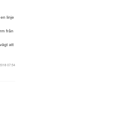
en linje
arm från
vägt att
2018 07:54