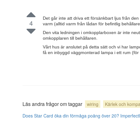
Det går inte att driva ett försänkbart ljus från de
4
varm (alltid varm från lådan för befintlig behållar
Den vita ledningen i omkopplarboxen är inte neut
omkopplaren till behållaren.
Vårt hus är anslutet på detta sätt och vi har lam
få en inbyggd väggmonterad lampa i ett rum (för 
Läs andra frågor om taggar
wiring
Kärlek och kompati
Does Star Card öka din förmåga poäng över 20?
Imperfect