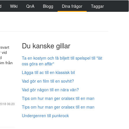
d
Wiki
QnA
Blogg
Dina frågor
Taggar
Du kanske gillar
 svart
 vid
Ta en kostym och få biljett till spelspel till "låt
d
röm från
oss göra en affär"
Lägga till ac till en klassisk bil
Vad gör en film till en sovhit?
Vad gör någon till en nära vän?
Tips om hur man ger oralsex till en man
2018 06:20
Tips om hur man ger oralsex till en man
Undergenren till punkrock