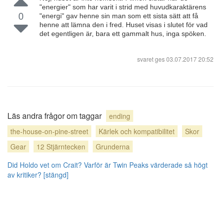
"energier" som har varit i strid med huvudkaraktärens
0
"energi" gav henne sin man som ett sista sätt att få
henne att lämna den i fred. Huset visas i slutet för vad
det egentligen är, bara ett gammalt hus, inga spöken.
svaret ges
03.07.2017 20:52
Läs andra frågor om taggar
ending
the-house-on-pine-street
Kärlek och kompatibilitet
Skor
Gear
12 Stjärntecken
Grunderna
Did Holdo vet om Crait?
Varför är Twin Peaks värderade så högt
av kritiker? [stängd]