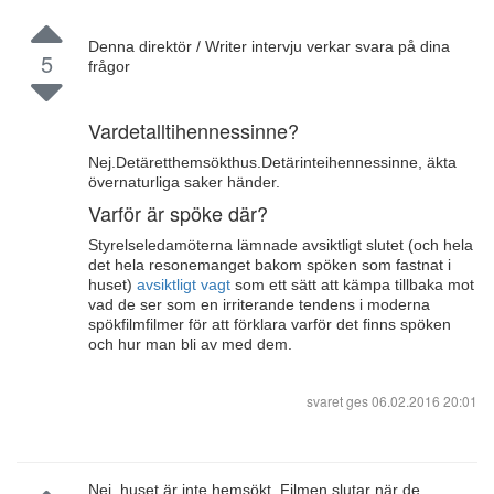
Denna direktör / Writer intervju verkar svara på dina
5
frågor
Vardetalltihennessinne?
Nej.Detäretthemsökthus.Detärinteihennessinne, äkta
övernaturliga saker händer.
Varför är spöke där?
Styrelseledamöterna lämnade avsiktligt slutet (och hela
det hela resonemanget bakom spöken som fastnat i
huset)
avsiktligt vagt
som ett sätt att kämpa tillbaka mot
vad de ser som en irriterande tendens i moderna
spökfilmfilmer för att förklara varför det finns spöken
och hur man bli av med dem.
svaret ges
06.02.2016 20:01
Nej, huset är inte hemsökt. Filmen slutar när de