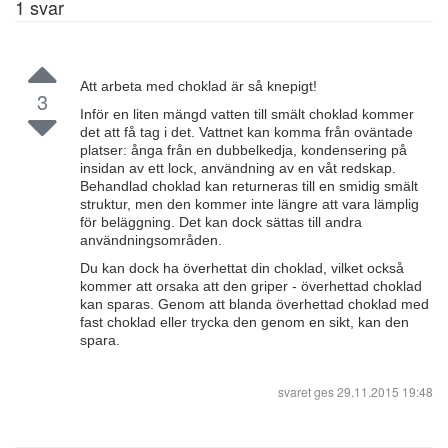
1
svar
Att arbeta med choklad är så knepigt!
3
Inför en liten mängd vatten till smält choklad kommer
det att få tag i det. Vattnet kan komma från oväntade
platser: ånga från en dubbelkedja, kondensering på
insidan av ett lock, användning av en våt redskap.
Behandlad choklad kan returneras till en smidig smält
struktur, men den kommer inte längre att vara lämplig
för beläggning. Det kan dock sättas till andra
användningsområden.
Du kan dock ha överhettat din choklad, vilket också
kommer att orsaka att den griper - överhettad choklad
kan sparas. Genom att blanda överhettad choklad med
fast choklad eller trycka den genom en sikt, kan den
spara.
svaret ges
29.11.2015 19:48