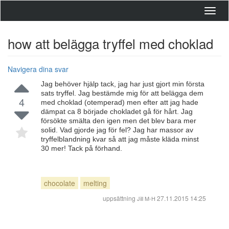
Toggl
navig
how att belägga tryffel med choklad
Navigera dina svar
Jag behöver hjälp tack, jag har just gjort min första
sats tryffel. Jag bestämde mig för att belägga dem
4
med choklad (otemperad) men efter att jag hade
dämpat ca 8 började chokladet gå för hårt. Jag
försökte smälta den igen men det blev bara mer
solid. Vad gjorde jag för fel? Jag har massor av
tryffelblandning kvar så att jag måste kläda minst
30 mer! Tack på förhand.
chocolate
melting
uppsättning
27.11.2015 14:25
Jill M-H