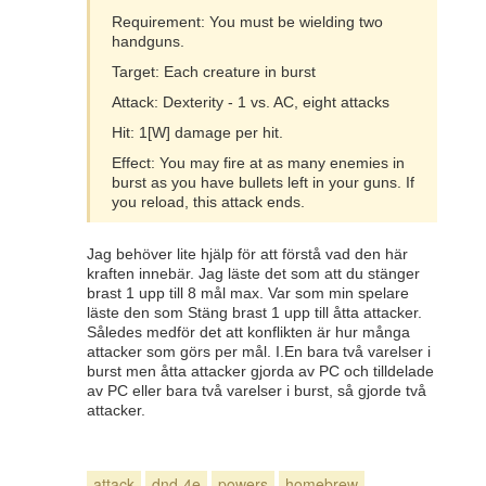
Requirement: You must be wielding two
handguns.
Target: Each creature in burst
Attack: Dexterity - 1 vs. AC, eight attacks
Hit: 1[W] damage per hit.
Effect: You may fire at as many enemies in
burst as you have bullets left in your guns. If
you reload, this attack ends.
Jag behöver lite hjälp för att förstå vad den här
kraften innebär. Jag läste det som att du stänger
brast 1 upp till 8 mål max. Var som min spelare
läste den som Stäng brast 1 upp till åtta attacker.
Således medför det att konflikten är hur många
attacker som görs per mål. I.En bara två varelser i
burst men åtta attacker gjorda av PC och tilldelade
av PC eller bara två varelser i burst, så gjorde två
attacker.
attack
dnd-4e
powers
homebrew