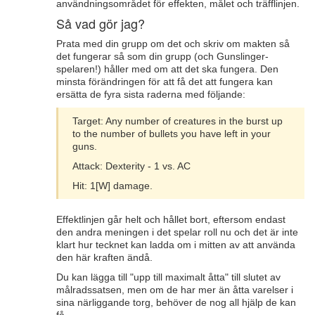
användningsområdet för effekten, målet och träfflinjen.
Så vad gör jag?
Prata med din grupp om det och skriv om makten så
det fungerar så som din grupp (och Gunslinger-
spelaren!) håller med om att det ska fungera. Den
minsta förändringen för att få det att fungera kan
ersätta de fyra sista raderna med följande:
Target: Any number of creatures in the burst up
to the number of bullets you have left in your
guns.
Attack: Dexterity - 1 vs. AC
Hit: 1[W] damage.
Effektlinjen går helt och hållet bort, eftersom endast
den andra meningen i det spelar roll nu och det är inte
klart hur tecknet kan ladda om i mitten av att använda
den här kraften ändå.
Du kan lägga till "upp till maximalt åtta" till slutet av
målradssatsen, men om de har mer än åtta varelser i
sina närliggande torg, behöver de nog all hjälp de kan