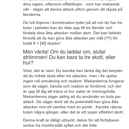
dina vapen, eftersom effektlinjen - som har mekanisk
vikt - säger att denna attack utförs genom att skjuta på
fienderna.
De två linjerna i kombination tyder på att om du har tre
kulor i pistolen kan du rikta upp till tre fiender och
fördela dina åtta attacker mellan dem. Det kan faktiskt
föreslå att du kan göra åtta attacker per mål (!!!!) för
totalt 8 × [W] skador!
Men vänta! Om du laddar om, slutar
strömmen! Du kan bara ta tre skott, eller
hur?
Visst, det är sant. Du kanske kan tänka dig det betyder
att du måste sluta efter tre attacker, men i 4e spelar
ingen roll simulering och realism. Mekanikerna fungerar
som de säger, känsla och realism är fördömd, och det
är upp till dig att träna ut hur saker är meningsfulla.
Mekanikerna säger aldrig att du använder en kula per
attack. De säger dock att du potentiellt kan göra åtta
attacker mot ett varelse med en punkt . Kanske räknar
kulan några gånger, eller det är ett super effektivt skott.
Denna kraft är dåligt uttryckt, delvis för att författaren
verkar ha missförstått syftet och det fulla