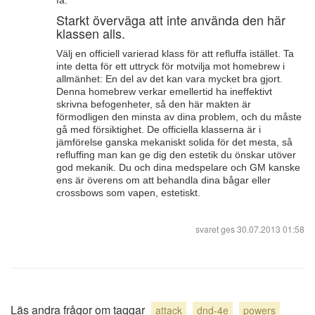
få.
Starkt överväga att inte använda den här
klassen alls.
Välj en officiell varierad klass för att refluffa istället. Ta
inte detta för ett uttryck för motvilja mot homebrew i
allmänhet: En del av det kan vara mycket bra gjort.
Denna homebrew verkar emellertid ha ineffektivt
skrivna befogenheter, så den här makten är
förmodligen den minsta av dina problem, och du måste
gå med försiktighet. De officiella klasserna är i
jämförelse ganska mekaniskt solida för det mesta, så
refluffing man kan ge dig den estetik du önskar utöver
god mekanik. Du och dina medspelare och GM kanske
ens är överens om att behandla dina bågar eller
crossbows som vapen, estetiskt.
svaret ges
30.07.2013 01:58
Läs andra frågor om taggar
attack
dnd-4e
powers