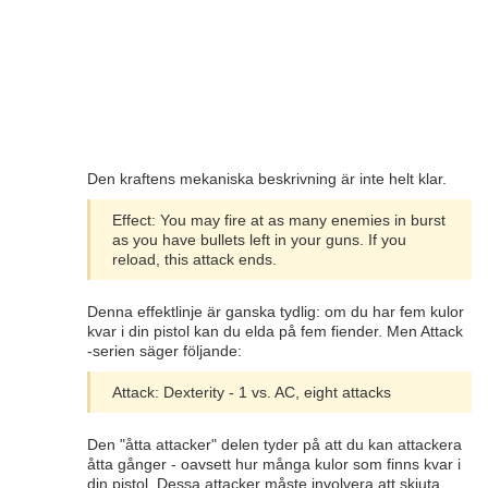
Den kraftens mekaniska beskrivning är inte helt klar.
Effect: You may fire at as many enemies in burst
as you have bullets left in your guns. If you
reload, this attack ends.
Denna effektlinje är ganska tydlig: om du har fem kulor
kvar i din pistol kan du elda på fem fiender. Men Attack
-serien säger följande:
Attack: Dexterity - 1 vs. AC, eight attacks
Den "åtta attacker" delen tyder på att du kan attackera
åtta gånger - oavsett hur många kulor som finns kvar i
din pistol. Dessa attacker måste involvera att skjuta