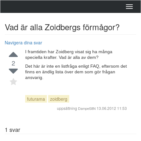
Toggl
navig
Vad är alla Zoidbergs förmågor?
Navigera dina svar
I framtiden har Zoidberg visat sig ha många
speciella krafter. Vad är alla av dem?
2
Det här är inte en listfråga enligt FAQ, eftersom det
finns en ändlig lista över dem som gör frågan
ansvarig.
futurama
zoidberg
uppsättning
13.06.2012 11:53
DampeS8N
1
svar