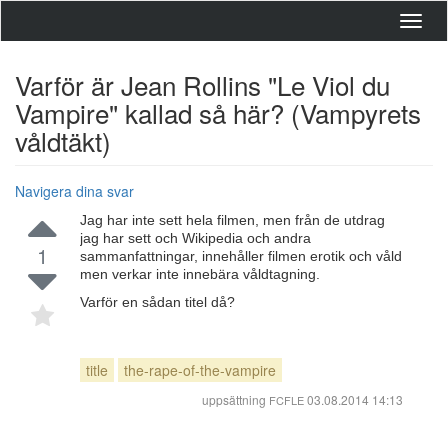
Toggl
navig
Varför är Jean Rollins "Le Viol du
Vampire" kallad så här? (Vampyrets
våldtäkt)
Navigera dina svar
Jag har inte sett hela filmen, men från de utdrag
jag har sett och Wikipedia och andra
1
sammanfattningar, innehåller filmen erotik och våld
men verkar inte innebära våldtagning.
Varför en sådan titel då?
title
the-rape-of-the-vampire
uppsättning
03.08.2014 14:13
FCFLE