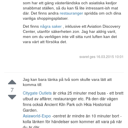
som har ett gäng västerländska och asiatiska kedjor
snabbmat ställen, så du kan få lite intressant-ish mat
där. Det finns andra
restauranger
spridda om och dina
vanliga shoppingsplatser.
Det finns
några saker
, inklusive ett Aviation Discovery
Center, utanför säkerheten zon. Jag har aldrig varit,
men om du verkligen inte vill sitta runt luften kan det
vara värt att försöka det.
svaret ges
16.03.2015 10:01
Jag kan bara tänka på två som skulle vara lätt att
komma till:
7
Citygate Outlets
är cirka 25 minuter med buss - ett brett
utbud av affärer, restauranger etc. På den där vägen
finns också Ancient Kiln Park och Hkia Hostorical
Garden.
Asiaworld-Expo
-centret är mindre än 10 minuter bort -
kolla länken för händelser som kommer att vara på när
du är där.