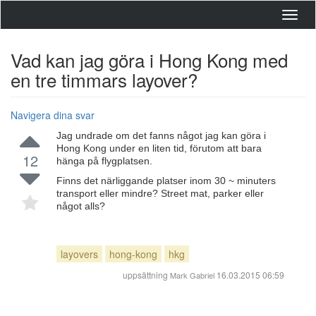
Toggl
navig
Vad kan jag göra i Hong Kong med
en tre timmars layover?
Navigera dina svar
Jag undrade om det fanns något jag kan göra i
Hong Kong under en liten tid, förutom att bara
12
hänga på flygplatsen.
Finns det närliggande platser inom 30 ~ minuters
transport eller mindre? Street mat, parker eller
något alls?
layovers
hong-kong
hkg
uppsättning
16.03.2015 06:59
Mark Gabriel