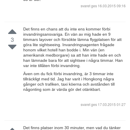
svaret ges
16.03.2015 09:16
Det finns en chans att du inte ens kommer förbi
invandringsansvariga. En vän av mig hade en 9
3
timmars layover och försökte lämna flygplatsen för att
göra lite sightseeing. Invandringsagenten frågade
honom vilket hotell han bodde i. Min vän (en
amerikansk medborgare) sa att han inte hade en och
han lämnade bara för att sightsee i några timmar. Han
var inte tillåten förbi invandring.
Även om du fick förbi invandring, är 3 timmar inte
tillräckligt med tid. Jag har varit i Hongkong några
gånger och trafiken, taxi köerna och avstånden till
någonting som är värda gör det otänkbart.
svaret ges
17.03.2015 01:27
Det finns platser inom 30 minuter, men vad du tänker