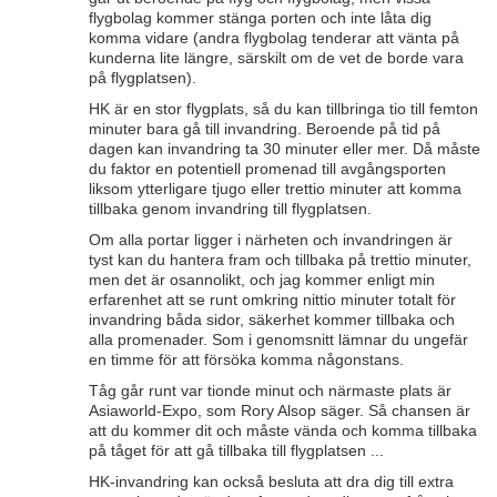
flygbolag kommer stänga porten och inte låta dig
komma vidare (andra flygbolag tenderar att vänta på
kunderna lite längre, särskilt om de vet de borde vara
på flygplatsen).
HK är en stor flygplats, så du kan tillbringa tio till femton
minuter bara gå till invandring. Beroende på tid på
dagen kan invandring ta 30 minuter eller mer. Då måste
du faktor en potentiell promenad till avgångsporten
liksom ytterligare tjugo eller trettio minuter att komma
tillbaka genom invandring till flygplatsen.
Om alla portar ligger i närheten och invandringen är
tyst kan du hantera fram och tillbaka på trettio minuter,
men det är osannolikt, och jag kommer enligt min
erfarenhet att se runt omkring nittio minuter totalt för
invandring båda sidor, säkerhet kommer tillbaka och
alla promenader. Som i genomsnitt lämnar du ungefär
en timme för att försöka komma någonstans.
Tåg går runt var tionde minut och närmaste plats är
Asiaworld-Expo, som Rory Alsop säger. Så chansen är
att du kommer dit och måste vända och komma tillbaka
på tåget för att gå tillbaka till flygplatsen ...
HK-invandring kan också besluta att dra dig till extra