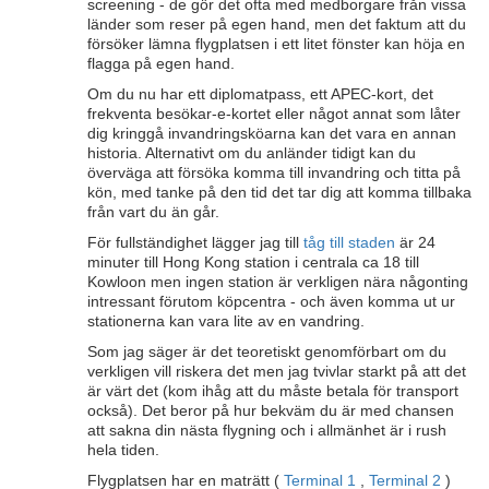
screening - de gör det ofta med medborgare från vissa
länder som reser på egen hand, men det faktum att du
försöker lämna flygplatsen i ett litet fönster kan höja en
flagga på egen hand.
Om du nu har ett diplomatpass, ett APEC-kort, det
frekventa besökar-e-kortet eller något annat som låter
dig kringgå invandringsköarna kan det vara en annan
historia. Alternativt om du anländer tidigt kan du
överväga att försöka komma till invandring och titta på
kön, med tanke på den tid det tar dig att komma tillbaka
från vart du än går.
För fullständighet lägger jag till
tåg till staden
är 24
minuter till Hong Kong station i centrala ca 18 till
Kowloon men ingen station är verkligen nära någonting
intressant förutom köpcentra - och även komma ut ur
stationerna kan vara lite av en vandring.
Som jag säger är det teoretiskt genomförbart om du
verkligen vill riskera det men jag tvivlar starkt på att det
är värt det (kom ihåg att du måste betala för transport
också). Det beror på hur bekväm du är med chansen
att sakna din nästa flygning och i allmänhet är i rush
hela tiden.
Flygplatsen har en maträtt (
Terminal 1
,
Terminal 2
)