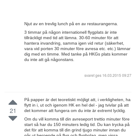
Njut av en trevlig lunch på en av restaurangerna.
3 timmar på någon internationell flygplats är inte
tillräckligt med tid att lämna. 30-60 minuter för att
hantera invandring, samma igen vid retur (säkerhet,
vara vid porten 30 minuter före avresa etc. etc.) lämnar
dig med en timme. Med tanke på HKGs plats kommer
du inte att gå någonstans.
svaret ges
16.03.2015 09:27
På papper är det teoretiskt möjligt att, i verkligheten, ha
flytt in i, ut och igenom HK en hel del - jag tvivlar på att
21
det kommer att fungera om du inte är extremt lycklig.
Om du vill komma till din avreseport trettio minuter före
start så har du 150 minuters ledig tid. Du kan trycka på
det för att komma till din grind tjugo minuter innan du
går ut beroende på flyg och flygbolag, men vissa