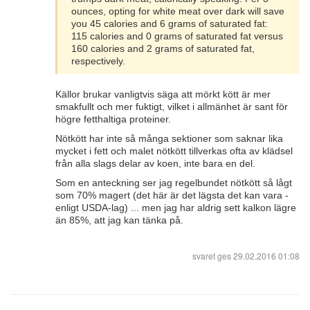
ounces, opting for white meat over dark will save
you 45 calories and 6 grams of saturated fat:
115 calories and 0 grams of saturated fat versus
160 calories and 2 grams of saturated fat,
respectively.
Källor brukar vanligtvis säga att mörkt kött är mer
smakfullt och mer fuktigt, vilket i allmänhet är sant för
högre fetthaltiga proteiner.
Nötkött har inte så många sektioner som saknar lika
mycket i fett och malet nötkött tillverkas ofta av klädsel
från alla slags delar av koen, inte bara en del.
Som en anteckning ser jag regelbundet nötkött så lågt
som 70% magert (det här är det lägsta det kan vara -
enligt USDA-lag) ... men jag har aldrig sett kalkon lägre
än 85%, att jag kan tänka på.
svaret ges
29.02.2016 01:08