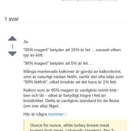
1
svar
Ja.
1
"85% magert" betyder att 15% är fet ... oavsett vilken
typ av kött.
"95% magert" betyder att 5% är fet ...
Många markerade kalkoner är gjorda av kalkonbröst,
som är naturligt nästan fettfri, varför det ofta säljs som
"99% fettfritt", vilket innebär att det bara är 1% fett.
Kalkon som är 85% magert är vanligtvis mörkt kött -
ben och lår - vilket är betydligt högre i fett än
bröstköttet. Detta är vanligtvis standard för de flesta
(om inte alla) fågel.
Här är några
nummer
:
Ounce for ounce, white turkey breast meat
trumps dark meat, calorically speaking. Per 3