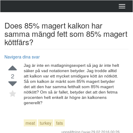
Toggl
navig
Does 85% magert kalkon har
samma mängd fett som 85% magert
köttfärs?
Navigera dina svar
Jag är inte en matlagningsexpert så jag är inte helt
säker på vad notationen betyder. Jag trodde alltid
2
att kalkon var ett mycket smidigare kött än nötkött.
Så om kalkon är märkt som 85% magert betyder
det att den har samma fetthalt som 85% magert
nötkött? Om så är fallet, betyder det att den fetma
procenten helt enkelt är högre än kalkonens
generellt?
meat
turkey
fats
uppsättning
29.02.2016 00:26
Daniel