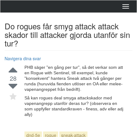
Toggl
navig
Do rogues får smyg attack attack
skador till attacker gjorda utanför sin
tur?
Navigera dina svar
PHB säger "en gång per tur", så det verkar som att
en Rogue with Sentinel, till exempel, kunde
28
"konsekvent" hantera Sneak attack två gånger per
runda (huruvida fienden utlöser en OA eller melee-
vapenangreppet från bedrift).
Så kan rogues deal smyga attackskador med
vapenangrepp utanför deras tur? (observera en
som uppfyller standardkraven - finess, adv eller adj
ally)
dnd-5e
rogue
sneak-attack