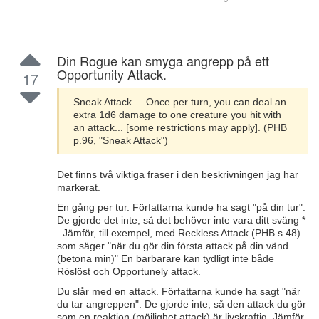
Din Rogue kan smyga angrepp på ett
Opportunity Attack.
17
Sneak Attack. ...Once per turn, you can deal an
extra 1d6 damage to one creature you hit with
an attack... [some restrictions may apply]. (PHB
p.96, "Sneak Attack")
Det finns två viktiga fraser i den beskrivningen jag har
markerat.
En gång per tur. Författarna kunde ha sagt "på din tur".
De gjorde det inte, så det behöver inte vara ditt sväng *
. Jämför, till exempel, med Reckless Attack (PHB s.48)
som säger "när du gör din första attack på din vänd ....
(betona min)" En barbarare kan tydligt inte både
Röslöst och Opportunely attack.
Du slår med en attack. Författarna kunde ha sagt "när
du tar angreppen". De gjorde inte, så den attack du gör
som en reaktion (möjlighet attack) är livskraftig. Jämför,