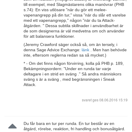
till exempel, med Slagmästarens olika manövrar (PHB
s.74): En viss utlösare "när du gör ett melee-
vapenangrepp på din tur," vissa "när du slår ett varelse
med ett vapenangrepp," någon "när du ta Attack-
åtgärden. " Dessa subtila skillnader i användbarhet är
de som designerna är väl medvetna om och använder
för att balansera funktioner.
(Jeremy Crawford säger också så, om än tersely, i
denna Sage Advice Exchange:
länk
. Men han behövde
inte, eftersom reglerna redan sa så mycket.)
* - Om det finns någon förvirring, kolla på PHB p. 189,
Bekämpningsordern: "Under en runda tar varje
deltagare i en strid en sväng ." Så andra människors
sväng s är a sväng , med begränsningen i Sneak
Attack.
svaret ges
08.06.2016 15:19
Du får bara en tur per runda. En tur består av en
åtgärd, rörelse, reaktion, fri handling och bonusåtgärd.