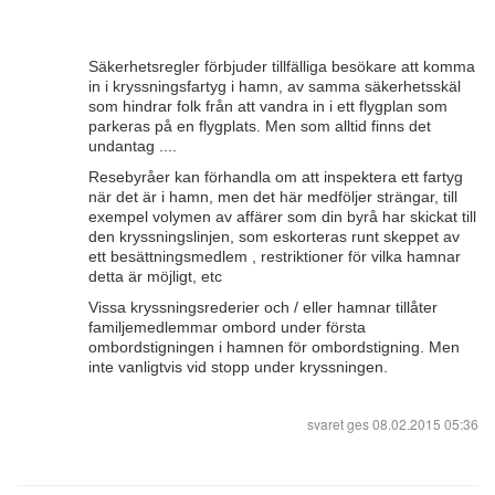
Säkerhetsregler förbjuder tillfälliga besökare att komma
in i kryssningsfartyg i hamn, av samma säkerhetsskäl
som hindrar folk från att vandra in i ett flygplan som
parkeras på en flygplats. Men som alltid finns det
undantag ....
Resebyråer kan förhandla om att inspektera ett fartyg
när det är i hamn, men det här medföljer strängar, till
exempel volymen av affärer som din byrå har skickat till
den kryssningslinjen, som eskorteras runt skeppet av
ett besättningsmedlem , restriktioner för vilka hamnar
detta är möjligt, etc
Vissa kryssningsrederier och / eller hamnar tillåter
familjemedlemmar ombord under första
ombordstigningen i hamnen för ombordstigning. Men
inte vanligtvis vid stopp under kryssningen.
svaret ges
08.02.2015 05:36