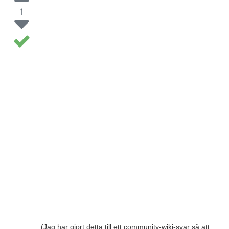
1
(Jag har gjort detta till ett community-wiki-svar så att