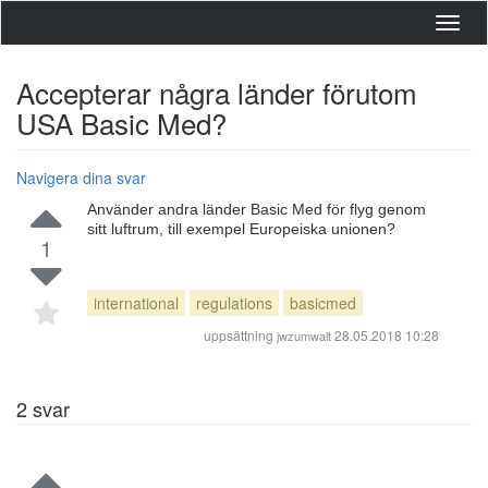
Toggl
navig
Accepterar några länder förutom
USA Basic Med?
Navigera dina svar
Använder andra länder Basic Med för flyg genom
sitt luftrum, till exempel Europeiska unionen?
1
international
regulations
basicmed
uppsättning
28.05.2018 10:28
jwzumwalt
2
svar