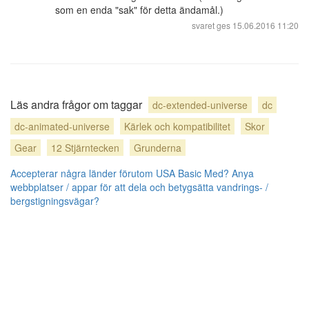
som en enda "sak" för detta ändamål.)
svaret ges
15.06.2016 11:20
Läs andra frågor om taggar
dc-extended-universe
dc
dc-animated-universe
Kärlek och kompatibilitet
Skor
Gear
12 Stjärntecken
Grunderna
Accepterar några länder förutom USA Basic Med?
Anya
webbplatser / appar för att dela och betygsätta vandrings- /
bergstigningsvägar?
Blogg
användarbidrag licensierat under
cc by-sa 3.0