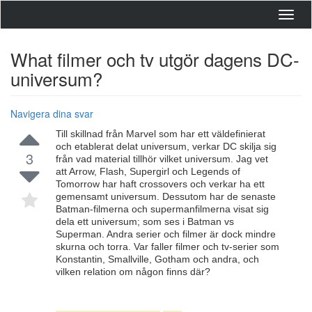
Toggl
navig
What filmer och tv utgör dagens DC-
universum?
Navigera dina svar
Till skillnad från Marvel som har ett väldefinierat
och etablerat delat universum, verkar DC skilja sig
3
från vad material tillhör vilket universum. Jag vet
att Arrow, Flash, Supergirl och Legends of
Tomorrow har haft crossovers och verkar ha ett
gemensamt universum. Dessutom har de senaste
Batman-filmerna och supermanfilmerna visat sig
dela ett universum; som ses i Batman vs
Superman. Andra serier och filmer är dock mindre
skurna och torra. Var faller filmer och tv-serier som
Konstantin, Smallville, Gotham och andra, och
vilken relation om någon finns där?