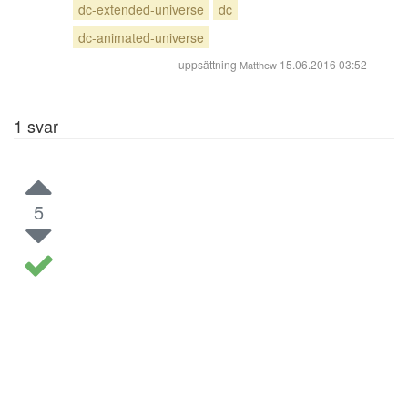
dc-extended-universe
dc
dc-animated-universe
uppsättning
15.06.2016 03:52
Matthew
1
svar
5