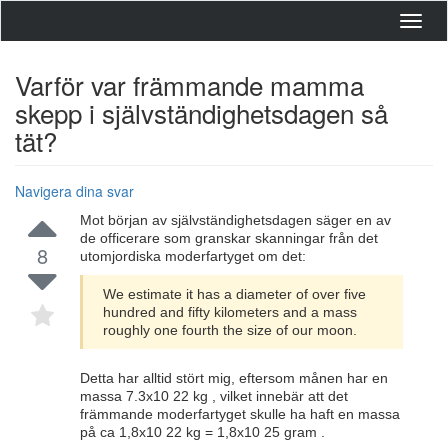
Toggl
navig
Varför var främmande mamma
skepp i självständighetsdagen så
tät?
Navigera dina svar
Mot början av självständighetsdagen säger en av
de officerare som granskar skanningar från det
8
utomjordiska moderfartyget om det:
We estimate it has a diameter of over five
hundred and fifty kilometers and a mass
roughly one fourth the size of our moon.
Detta har alltid stört mig, eftersom månen har en
massa 7.3x10 22 kg , vilket innebär att det
främmande moderfartyget skulle ha haft en massa
på ca 1,8x10 22 kg = 1,8x10 25 gram .