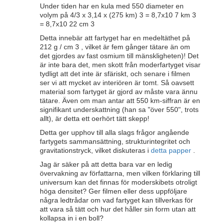
Under tiden har en kula med 550 diameter en
volym på 4/3 x 3,14 x (275 km) 3 = 8,7x10 7 km 3
= 8,7x10 22 cm 3
Detta innebär att fartyget har en medeltäthet på
212 g / cm 3 , vilket är fem gånger tätare än om
det gjordes av fast osmium till mänskligheten)! Det
är inte bara det, men skott från moderfartyget visar
tydligt att det inte är sfäriskt, och senare i filmen
ser vi att mycket av interiören är tomt. Så oavsett
material som fartyget är gjord av måste vara ännu
tätare. Även om man antar att 550 km-siffran är en
signifikant underskattning (han sa "över 550", trots
allt), är detta ett oerhört tätt skepp!
Detta ger upphov till alla slags frågor angående
fartygets sammansättning, strukturintegritet och
gravitationstryck, vilket diskuteras i
detta papper
.
Jag är säker på att detta bara var en ledig
övervakning av författarna, men vilken förklaring till
universum kan det finnas för moderskibets otroligt
höga densitet? Ger filmen eller dess uppföljare
några ledtrådar om vad fartyget kan tillverkas för
att vara så tätt och hur det håller sin form utan att
kollapsa in i en boll?