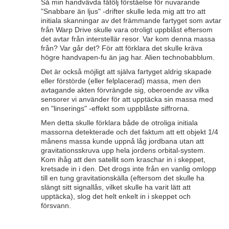
Så min handvävda fåtölj förståelse för nuvarande
"Snabbare än ljus" -drifter skulle leda mig att tro att
initiala skanningar av det främmande fartyget som avtar
från Warp Drive skulle vara otroligt uppblåst eftersom
det avtar från interstellär resor. Var kom denna massa
från? Var går det? För att förklara det skulle kräva
högre handvapen-fu än jag har. Alien technobabblum.
Det är också möjligt att själva fartyget aldrig skapade
eller förstörde (eller felplacerad) massa, men den
avtagande akten förvrängde sig, oberoende av vilka
sensorer vi använder för att upptäcka sin massa med
en "linserings" -effekt som uppblåste siffrorna.
Men detta skulle förklara både de otroliga initiala
massorna detekterade och det faktum att ett objekt 1/4
månens massa kunde uppnå låg jordbana utan att
gravitationsskruva upp hela jordens orbital-system.
Kom ihåg att den satellit som kraschar in i skeppet,
kretsade in i den. Det drogs inte från en vanlig omlopp
till en tung gravitationskälla (eftersom det skulle ha
slängt sitt signallås, vilket skulle ha varit lätt att
upptäcka), slog det helt enkelt in i skeppet och
försvann.