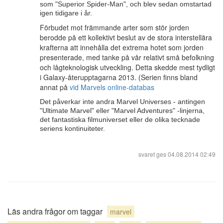
som "Superior Spider-Man", och blev sedan omstartad
igen tidigare i år.
Förbudet mot främmande arter som stör jorden
berodde på ett kollektivt beslut av de stora interstellära
krafterna att innehålla det extrema hotet som jorden
presenterade, med tanke på vår relativt små befolkning
och lågteknologisk utveckling. Detta skedde mest tydligt
i Galaxy-återupptagarna 2013. (Serien finns bland
annat på
vid Marvels online-databas
Det påverkar inte andra Marvel Universes - antingen
"Ultimate Marvel" eller "Marvel Adventures" -linjerna,
det fantastiska filmuniverset eller de olika tecknade
seriens kontinuiteter.
svaret ges
04.08.2014 02:49
Läs andra frågor om taggar
marvel