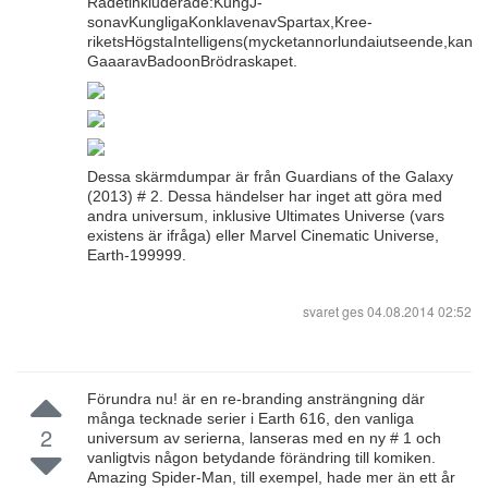
Rådetinkluderade:KungJ-
sonavKungligaKonklavenavSpartax,Kree-
riketsHögstaIntelligens(mycketannorlundaiutseende,kan
GaaaravBadoonBrödraskapet.
Dessa skärmdumpar är från Guardians of the Galaxy
(2013) # 2. Dessa händelser har inget att göra med
andra universum, inklusive Ultimates Universe (vars
existens är ifråga) eller Marvel Cinematic Universe,
Earth-199999.
svaret ges
04.08.2014 02:52
Förundra nu! är en re-branding ansträngning där
många tecknade serier i Earth 616, den vanliga
2
universum av serierna, lanseras med en ny # 1 och
vanligtvis någon betydande förändring till komiken.
Amazing Spider-Man, till exempel, hade mer än ett år