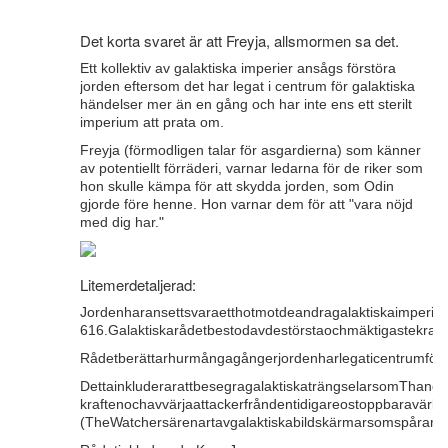
Det korta svaret är att Freyja, allsmormen sa det.
Ett kollektiv av galaktiska imperier ansågs förstöra
jorden eftersom det har legat i centrum för galaktiska
händelser mer än en gång och har inte ens ett sterilt
imperium att prata om.
Freyja (förmodligen talar för asgardierna) som känner
av potentiellt förräderi, varnar ledarna för de riker som
hon skulle kämpa för att skydda jorden, som Odin
gjorde före henne. Hon varnar dem för att "vara nöjd
med dig har."
Litemerdetaljerad:
Jordenharansettsvaraetthotmotdeandragalaktiskaimperie
616.Galaktiskarådetbestodavdestörstaochmäktigastekraf
Rådetberättarhurmångagångerjordenharlegaticentrumfördeng
DettainkluderarattbesegragalaktiskaträngselarsomThanos
kraftenochavvärjaattackerfråndentidigareostoppbaravärld
(TheWatchersärenartavgalaktiskabildskärmarsomspårarv