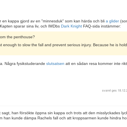
r en kappa gjord av en "minnesduk" som kan härda och bli
a glider
(so
 Kapten sparar sina liv, och IMDbs
Dark Knight
FAQ-sida instämmer:
from the penthouse?
ust enough to slow the fall and prevent serious injury. Because he is hol
ma. Några fysikstuderande
slutsatsen
att en sådan resa kommer inte rikti
svaret ges
18.12.
t sagt, han försökte öppna sin kappa och trots att den misslyckades ly
kt som han kunde dämpa Rachels fall och att kroppsarmen kunde hindra 