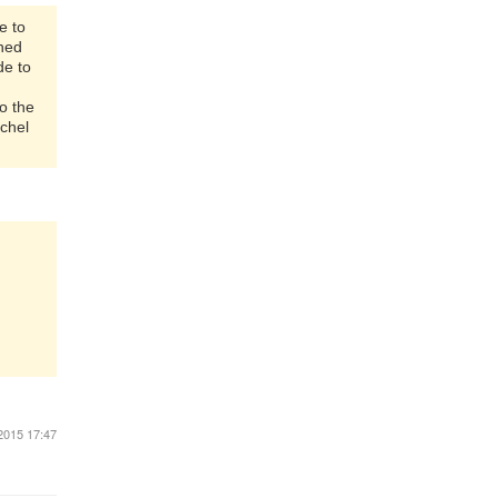
e to
ched
de to
o the
achel
2015 17:47