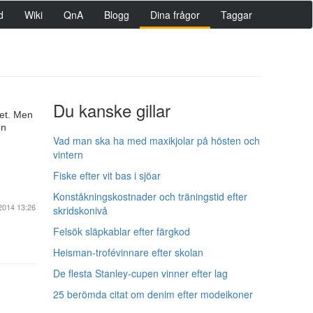
d
Wiki
QnA
Blogg
Dina frågor
Taggar
Du kanske gillar
ret. Men
on
Vad man ska ha med maxikjolar på hösten och
vintern
Fiske efter vit bas i sjöar
Konståkningskostnader och träningstid efter
2014 13:26
skridskonivå
Felsök släpkablar efter färgkod
Heisman-trofévinnare efter skolan
De flesta Stanley-cupen vinner efter lag
25 berömda citat om denim efter modeikoner