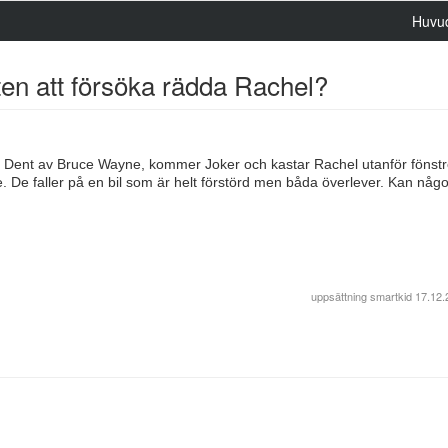
Huvu
en att försöka rädda Rachel?
y Dent av Bruce Wayne, kommer Joker och kastar Rachel utanför fönst
 De faller på en bil som är helt förstörd men båda överlever. Kan någ
uppsättning
smartkid
17.12.