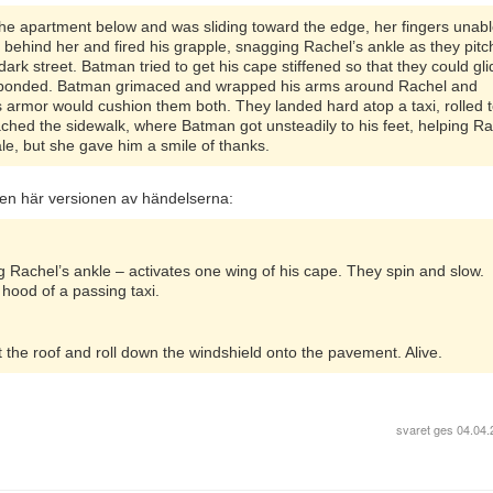
the apartment below and was sliding toward the edge, her fingers unabl
 behind her and fired his grapple, snagging Rachel’s ankle as they pit
rk street. Batman tried to get his cape stiffened so that they could gli
 responded. Batman grimaced and wrapped his arms around Rachel and
is armor would cushion them both. They landed hard atop a taxi, rolled t
ached the sidewalk, where Batman got unsteadily to his feet, helping R
le, but she gave him a smile of thanks.
n här versionen av händelserna:
 Rachel’s ankle – activates one wing of his cape. They spin and slow.
hood of a passing taxi.
the roof and roll down the windshield onto the pavement. Alive.
svaret ges
04.04.