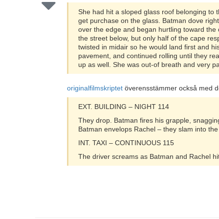
She had hit a sloped glass roof belonging to 
get purchase on the glass. Batman dove right
over the edge and began hurtling toward the da
the street below, but only half of the cape
twisted in midair so he would land first and h
pavement, and continued rolling until they re
up as well. She was out-of breath and very pa
originalfilmskriptet
överensstämmer också med de
EXT. BUILDING – NIGHT 114
They drop. Batman fires his grapple, snagging
Batman envelops Rachel – they slam into the 
INT. TAXI – CONTINUOUS 115
The driver screams as Batman and Rachel hit 