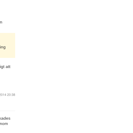
m
ding
gt att
2014 20:38
ckades
honom