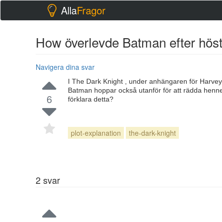
Alla
Fragor
How överlevde Batman efter höst
Navigera dina svar
I The Dark Knight , under anhängaren för Harve
Batman hoppar också utanför för att rädda henne.
6
förklara detta?
plot-explanation
the-dark-knight
2
svar