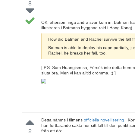
8
OK, eftersom inga andra svar kom in: Batman ha
illustreras i Batmans byggnad raid i Hong Kong).
How did Batman and Rachel survive the fall 
Batman is able to deploy his cape partially, j
Rachel, he breaks her fall, too.
[ P.S. Som Huangism sa, Försök inte detta hem
sluta bra. Men vi kan alltid drömma. ;) ]
Detta nämns i filmens
officiella novellisering
. Kor
han fortfarande sakta ner sitt fall till den pun
2
från att dö: