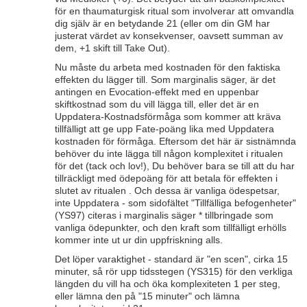
för en thaumaturgisk ritual som involverar att omvandla
dig själv är en betydande 21 (eller om din GM har
justerat värdet av konsekvenser, oavsett summan av
dem, +1 skift till Take Out).
Nu måste du arbeta med kostnaden för den faktiska
effekten du lägger till. Som marginalis säger, är det
antingen en Evocation-effekt med en uppenbar
skiftkostnad som du vill lägga till, eller det är en
Uppdatera-Kostnadsförmåga som kommer att kräva
tillfälligt att ge upp Fate-poäng lika med Uppdatera
kostnaden för förmåga. Eftersom det här är sistnämnda
behöver du inte lägga till någon komplexitet i ritualen
för det (tack och lov!), Du behöver bara se till att du har
tillräckligt med ödepoäng för att betala för effekten i
slutet av ritualen . Och dessa är vanliga ödespetsar,
inte Uppdatera - som sidofältet "Tillfälliga befogenheter"
(YS97) citeras i marginalis säger * tillbringade som
vanliga ödepunkter, och den kraft som tillfälligt erhölls
kommer inte ut ur din uppfriskning alls.
Det löper varaktighet - standard är "en scen", cirka 15
minuter, så rör upp tidsstegen (YS315) för den verkliga
längden du vill ha och öka komplexiteten 1 per steg,
eller lämna den på "15 minuter" och lämna