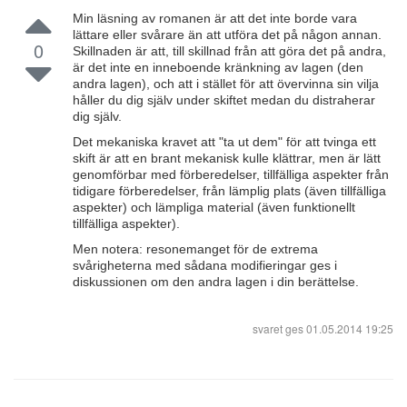
Min läsning av romanen är att det inte borde vara
lättare eller svårare än att utföra det på någon annan.
0
Skillnaden är att, till skillnad från att göra det på andra,
är det inte en inneboende kränkning av lagen (den
andra lagen), och att i stället för att övervinna sin vilja
håller du dig själv under skiftet medan du distraherar
dig själv.
Det mekaniska kravet att "ta ut dem" för att tvinga ett
skift är att en brant mekanisk kulle klättrar, men är lätt
genomförbar med förberedelser, tillfälliga aspekter från
tidigare förberedelser, från lämplig plats (även tillfälliga
aspekter) och lämpliga material (även funktionellt
tillfälliga aspekter).
Men notera: resonemanget för de extrema
svårigheterna med sådana modifieringar ges i
diskussionen om den andra lagen i din berättelse.
svaret ges
01.05.2014 19:25