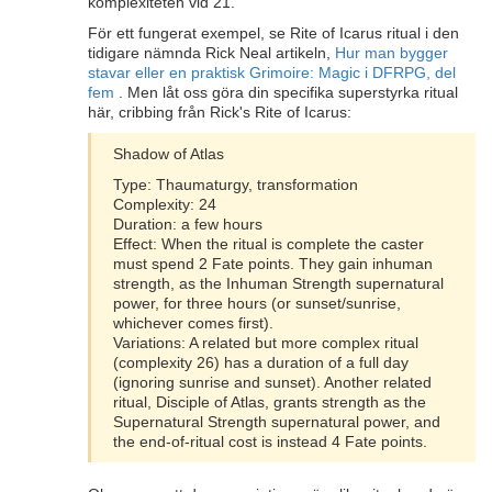
komplexiteten vid 21.
För ett fungerat exempel, se Rite of Icarus ritual i den
tidigare nämnda Rick Neal artikeln,
Hur man bygger
stavar eller en praktisk Grimoire: Magic i DFRPG, del
fem
. Men låt oss göra din specifika superstyrka ritual
här, cribbing från Rick's Rite of Icarus:
Shadow of Atlas
Type: Thaumaturgy, transformation
Complexity: 24
Duration: a few hours
Effect: When the ritual is complete the caster
must spend 2 Fate points. They gain inhuman
strength, as the Inhuman Strength supernatural
power, for three hours (or sunset/sunrise,
whichever comes first).
Variations: A related but more complex ritual
(complexity 26) has a duration of a full day
(ignoring sunrise and sunset). Another related
ritual, Disciple of Atlas, grants strength as the
Supernatural Strength supernatural power, and
the end-of-ritual cost is instead 4 Fate points.