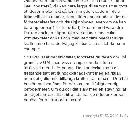
Observera att dessa variationer är olika ritualer; de är
inte "boosters", du kan bara lägga till samma ritual trots
att det är mekaniskt så kan vi modellera dem - de är
fiktionellt olika ritualer, som utförs annorlunda under din
förberedelsesfas och ritualgjutningen, även om de kan
bära uppenbar (till en trollkarl) likheter med varandra.
Du kan dock ha några olika variationer med olika
komplexiteter och till och med helt olika övernaturliga
krafter, inte bara de två jag klibbade på slutet där som
exempel.
* När du läser det sidofältet, ignorerar du delen om "på
grund" av GM, men vissa tvingar om du inte har
tillräckligt med Fate-poäng. Det kan tyckas som ett
frestande sätt att få högkostnadskraft med en ritual,
men det gäller inte tillfälliga krafter från ritualer. Den här
bestämmelsen finns för när tomten tillfälligt ger dig
befogenheter. Om du gör det själv med en stavning, är
det eget ansvar att se till att du har de ödepunkter som
behövs för att slutföra ritualen!
svaret ges
01.05.2014 15:48