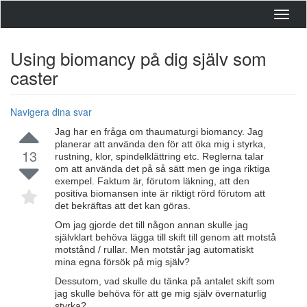
Toggl
navig
Using biomancy på dig själv som
caster
Navigera dina svar
Jag har en fråga om thaumaturgi biomancy. Jag
planerar att använda den för att öka mig i styrka,
13
rustning, klor, spindelklättring etc. Reglerna talar
om att använda det på så sätt men ge inga riktiga
exempel. Faktum är, förutom läkning, att den
positiva biomansen inte är riktigt rörd förutom att
det bekräftas att det kan göras.
Om jag gjorde det till någon annan skulle jag
självklart behöva lägga till skift till genom att motstå
motstånd / rullar. Men motstår jag automatiskt
mina egna försök på mig själv?
Dessutom, vad skulle du tänka på antalet skift som
jag skulle behöva för att ge mig själv övernaturlig
styrka?