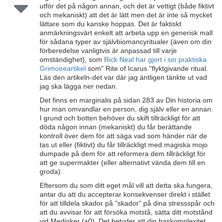
utför det på någon annan, och det är vettigt (både fiktivt
och mekaniskt) att det är lätt men det är inte så mycket
lättare som du kanske hoppas. Det är faktiskt
anmärkningsvärt enkelt att arbeta upp en generisk mall
för sådana typer av självbiomancyritualer (även om din
förberedelse vanligtvis är anpassad till varje
omständighet), som
Rick Neal har gjort i sin praktiska
Grimoireartikel
som" Rite of Icarus "flyktgivande ritual.
Läs den artikeln-det var där jag äntligen tänkte ut vad
jag ska lägga ner nedan.
Det finns en marginalis på sidan 283 av Din historia om
hur man omvandlar en person, dig själv eller en annan.
I grund och botten behöver du skift tillräckligt för att
döda någon innan (mekaniskt) du får berättande
kontroll över dem för att säga vad som händer när de
tas ut eller (fiktivt) du får tillräckligt med magiska mojo
dumpade på dem för att reformera dem tillräckligt för
att ge supermakter (eller alternativt vända dem till en
groda).
Eftersom du som ditt eget mål vill att detta ska fungera,
antar du att du accepterar konsekvenser direkt i stället
för att tilldela skador på "skador" på dina stressspår och
att du avvisar för att försöka motstå, sätta ditt motstånd
vid Medioker (+0). Det betyder att din baskomplexitet