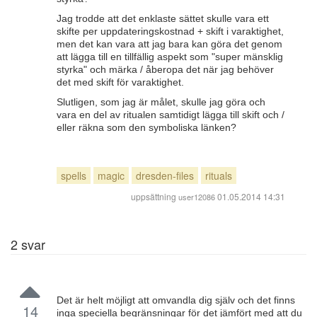
Jag trodde att det enklaste sättet skulle vara ett
skifte per uppdateringskostnad + skift i varaktighet,
men det kan vara att jag bara kan göra det genom
att lägga till en tillfällig aspekt som "super mänsklig
styrka" och märka / åberopa det när jag behöver
det med skift för varaktighet.
Slutligen, som jag är målet, skulle jag göra och
vara en del av ritualen samtidigt lägga till skift och /
eller räkna som den symboliska länken?
spells
magic
dresden-files
rituals
uppsättning
01.05.2014 14:31
user12086
2
svar
Det är helt möjligt att omvandla dig själv och det finns
14
inga speciella begränsningar för det jämfört med att du