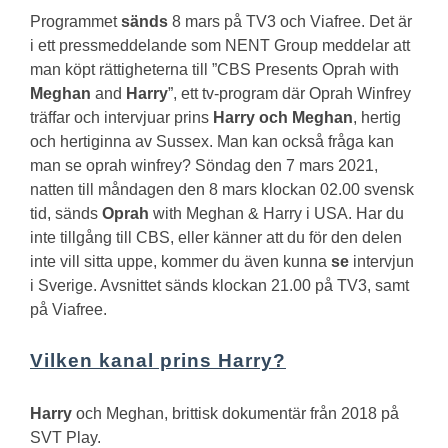
Programmet
sänds
8 mars på TV3 och Viafree. Det är
i ett pressmeddelande som NENT Group meddelar att
man köpt rättigheterna till ”CBS Presents Oprah with
Meghan
and
Harry
”, ett tv-program där Oprah Winfrey
träffar och intervjuar prins
Harry och Meghan
, hertig
och hertiginna av Sussex.
Man kan också fråga kan
man se oprah winfrey?
Söndag den 7 mars 2021,
natten till måndagen den 8 mars klockan 02.00 svensk
tid, sänds
Oprah
with Meghan & Harry i USA. Har du
inte tillgång till CBS, eller känner att du för den delen
inte vill sitta uppe, kommer du även kunna
se
intervjun
i Sverige. Avsnittet sänds klockan 21.00 på TV3, samt
på Viafree.
Vilken kanal prins Harry?
Harry
och Meghan, brittisk dokumentär från 2018 på
SVT Play.