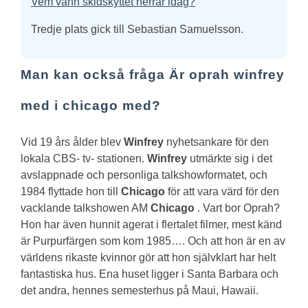
Vem vann skidskyttet herrar idag?
Tredje plats gick till Sebastian Samuelsson.
Man kan också fråga Är oprah winfrey
med i chicago med?
Vid 19 års ålder blev
Winfrey
nyhetsankare för den
lokala CBS- tv- stationen.
Winfrey
utmärkte sig i det
avslappnade och personliga talkshowformatet, och
1984 flyttade hon till
Chicago
för att vara värd för den
vacklande talkshowen AM
Chicago
.
Vart bor Oprah?
Hon har även hunnit agerat i flertalet filmer, mest känd
är Purpurfärgen som kom 1985…. Och att hon är en av
världens rikaste kvinnor gör att hon självklart har helt
fantastiska hus. Ena huset ligger i Santa Barbara och
det andra, hennes semesterhus på Maui, Hawaii.