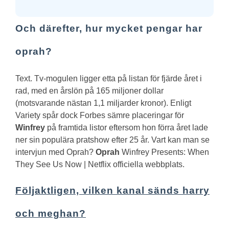
Och därefter, hur mycket pengar har
oprah?
Text. Tv-mogulen ligger etta på listan för fjärde året i
rad, med en årslön på 165 miljoner dollar
(motsvarande nästan 1,1 miljarder kronor). Enligt
Variety spår dock Forbes sämre placeringar för
Winfrey
på framtida listor eftersom hon förra året lade
ner sin populära pratshow efter 25 år.
Vart kan man se
intervjun med Oprah?
Oprah
Winfrey Presents: When
They See Us Now | Netflix officiella webbplats.
Följaktligen, vilken kanal sänds harry
och meghan?