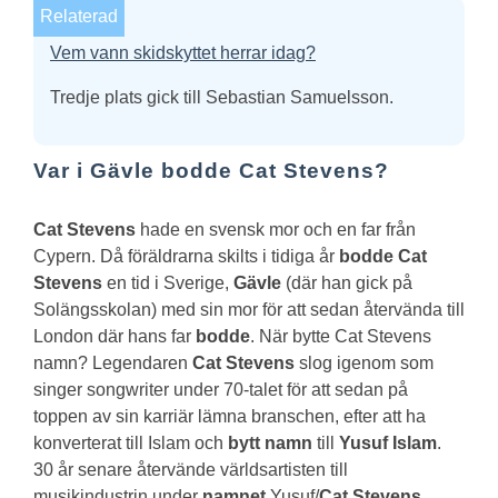
Relaterad
Vem vann skidskyttet herrar idag?
Tredje plats gick till Sebastian Samuelsson.
Var i Gävle bodde Cat Stevens?
Cat Stevens
hade en svensk mor och en far från
Cypern. Då föräldrarna skilts i tidiga år
bodde Cat
Stevens
en tid i Sverige,
Gävle
(där han gick på
Solängsskolan) med sin mor för att sedan återvända till
London där hans far
bodde
.
När bytte Cat Stevens
namn?
Legendaren
Cat Stevens
slog igenom som
singer songwriter under 70-talet för att sedan på
toppen av sin karriär lämna branschen, efter att ha
konverterat till Islam och
bytt namn
till
Yusuf Islam
.
30 år senare återvände världsartisten till
musikindustrin under
namnet
Yusuf/
Cat Stevens
.