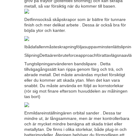
grov på träytor (potentiell snörning) och kan skrapa
metall, så var försiktig när du kommer till basen.
Detfinnsockså skåpskrapor som är bättre för tunnare
finish och mer delikat arbete . Dessa är också bra för
böjda ytor och kanter.
Ibådafallenmåsteskrapningföljasuppavminstenlättslipning.
SlipningDettaärenbruteforceapproachförattavlägsnaavlä
Tungtslipninganvänderen bandslipare . Detta
tillvägagångssätt kan rippa genom färg och trä, och
abrade metall. Det måste användas mycket försiktigt
eller du kommer att skada ytan. Men det kan vara
snabbt. Du måste använda en följd av kornstorlekar
(rör sig mot finare eftersom huvuddelen av målningen
tas bort)
Enmildareinställningären orbital sander . Dessa tar
mindre ut, är långsammare, men är mer kontrollerbara
och är mycket mindre benägna att skada träet eller
metallytan. De finns i olika storlekar, både plug-in och
batterimodeller. Återigen behöver du förmodligen ett