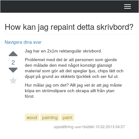
Toggl
navig
How kan jag repaint detta skrivbord?
Navigera dina svar
Jag har en 2x1m rektangulär skrivbord.
Problemet med det är att personen som gjorde
2
den målade den med något konstigt glansigt
material som gör att det speglar ljus, chips lätt och
djupt på grund av skiktets tjocklek och ser ful ut.
Hur målar jag om det? Allt jag vet är att jag måste
köpa en strömslipare och skrapa allt från ytan
först.
wood
painting
paint
uppsättning
10.02.2013 04:37
user1542660