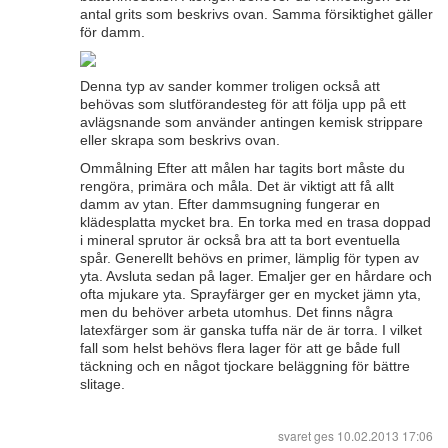
antal grits som beskrivs ovan. Samma försiktighet gäller
för damm.
Denna typ av sander kommer troligen också att
behövas som slutförandesteg för att följa upp på ett
avlägsnande som använder antingen kemisk strippare
eller skrapa som beskrivs ovan.
Ommålning Efter att målen har tagits bort måste du
rengöra, primära och måla. Det är viktigt att få allt
damm av ytan. Efter dammsugning fungerar en
klädesplatta mycket bra. En torka med en trasa doppad
i mineral sprutor är också bra att ta bort eventuella
spår. Generellt behövs en primer, lämplig för typen av
yta. Avsluta sedan på lager. Emaljer ger en hårdare och
ofta mjukare yta. Sprayfärger ger en mycket jämn yta,
men du behöver arbeta utomhus. Det finns några
latexfärger som är ganska tuffa när de är torra. I vilket
fall som helst behövs flera lager för att ge både full
täckning och en något tjockare beläggning för bättre
slitage.
svaret ges
10.02.2013 17:06