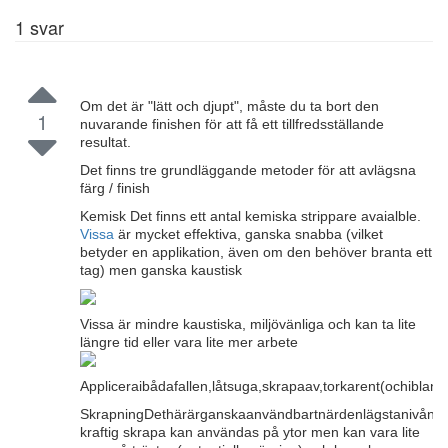
1
svar
Om det är "lätt och djupt", måste du ta bort den
1
nuvarande finishen för att få ett tillfredsställande
resultat.
Det finns tre grundläggande metoder för att avlägsna
färg / finish
Kemisk Det finns ett antal kemiska strippare avaialble.
Vissa
är mycket effektiva, ganska snabba (vilket
betyder en applikation, även om den behöver branta ett
tag) men ganska kaustisk
Vissa är mindre kaustiska, miljövänliga och kan ta lite
längre tid eller vara lite mer arbete
Appliceraibådafallen,låtsuga,skrapaav,torkarent(ochiblan
SkrapningDethärärganskaanvändbartnärdenlägstanivånintekl
kraftig skrapa kan användas på ytor men kan vara lite