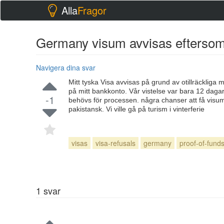
Alla
Fragor
Germany visum avvisas eftersom 
Navigera dina svar
Mitt tyska Visa avvisas på grund av otillräckliga
på mitt bankkonto. Vår vistelse var bara 12 daga
-1
behövs för processen. några chanser att få visum 
pakistansk. Vi ville gå på turism i vinterferie
visas
visa-refusals
germany
proof-of-fund
1
svar