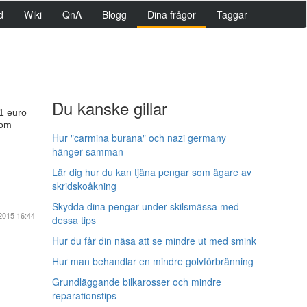
d
Wiki
QnA
Blogg
Dina frågor
Taggar
Du kanske gillar
41 euro
som
Hur "carmina burana" och nazi germany
hänger samman
Lär dig hur du kan tjäna pengar som ägare av
skridskoåkning
Skydda dina pengar under skilsmässa med
2015 16:44
dessa tips
Hur du får din näsa att se mindre ut med smink
Hur man behandlar en mindre golvförbränning
Grundläggande bilkarosser och mindre
reparationstips