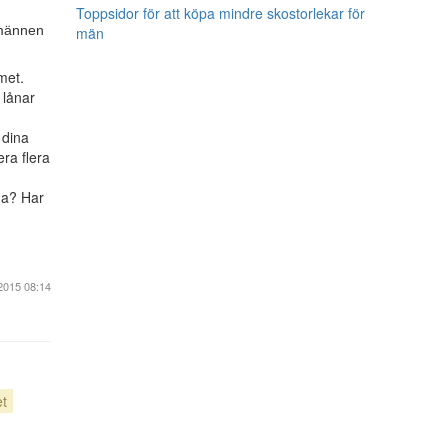
Toppsidor för att köpa mindre skostorlekar för
emännen
män
met.
 lånar
 dina
era flera
ma? Har
2015 08:14
et