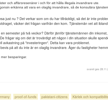
ster och affärsresenärer i och för att hålla illegala invandrare ute.
gonsin erkänna att vara en olaglig invandrare, så de konsulära tjänst
esa just nu ? Det verkar som om du har tillräckligt, så det är inte proble
draget, väcker det frågan varifrån den kom. Tjänstemän vet att ibland
 en semester på två veckor? Därför jämför tjänstemännen din inkomst,
e frågar sig om det är trovärdigt att någon i din situation skulle spend
ll avkastning på "investeringen". Detta kan vara problemet.
 bevis på att du inte är en olaglig invandrare. Äger du fastigheter hem
te mer besparingar.
svaret ges
28.11.
rmany
proof-of-funds
pakistani-citizens
Kärlek och kompatibilit