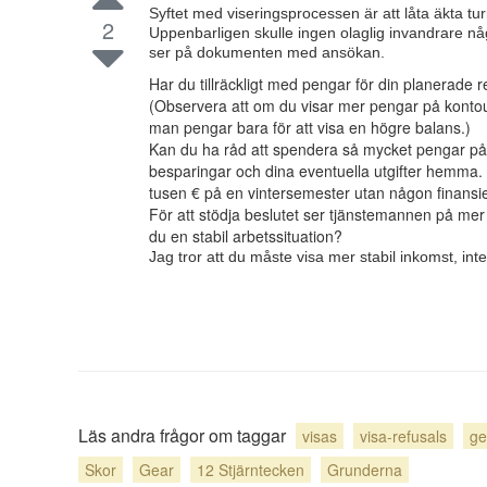
Syftet med viseringsprocessen är att låta äkta turi
2
Uppenbarligen skulle ingen olaglig invandrare nå
ser på dokumenten med ansökan.
Har du tillräckligt med pengar för din planerade r
(Observera att om du visar mer pengar på kontout
man pengar bara för att visa en högre balans.)
Kan du ha råd att spendera så mycket pengar på
besparingar och dina eventuella utgifter hemma. D
tusen € på en vintersemester utan någon finansie
För att stödja beslutet ser tjänstemannen på mer
du en stabil arbetssituation?
Jag tror att du måste visa mer stabil inkomst, in
Läs andra frågor om taggar
visas
visa-refusals
ge
Skor
Gear
12 Stjärntecken
Grunderna