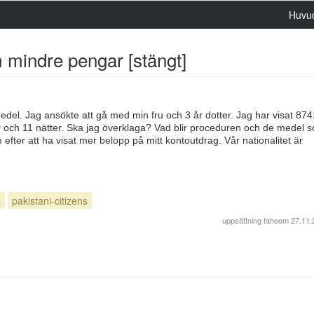
Huvu
mindre pengar [stängt]
 medel. Jag ansökte att gå med min fru och 3 år dotter. Jag har visat 87
r och 11 nätter. Ska jag överklaga? Vad blir proceduren och de medel 
efter att ha visat mer belopp på mitt kontoutdrag. Vår nationalitet är
s
pakistani-citizens
uppsättning
faheem
27.11.