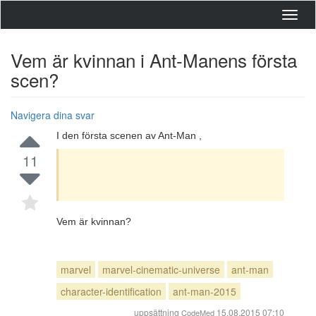
Toggl
navig
Vem är kvinnan i Ant-Manens första
scen?
Navigera dina svar
I den första scenen av Ant-Man ,
11
Vem är kvinnan?
marvel
marvel-cinematic-universe
ant-man
character-identification
ant-man-2015
uppsättning
15.08.2015 07:10
CodeMed