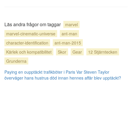
Läs andra frågor om taggar
marvel
marvel-cinematic-universe
ant-man
character-identification
ant-man-2015
Kärlek och kompatibilitet
Skor
Gear
12 Stjärntecken
Grunderna
Paying en oupptäckt trafikböter i Paris
Var Steven Taylor
överväger hans hustrus död innan hennes affär blev upptäckt?
Blogg
användarbidrag licensierat under
cc by-sa 3.0
med tillskrivning krävs.