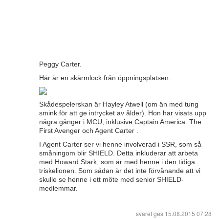
Peggy Carter.
Här är en skärmlock från öppningsplatsen:
Skådespelerskan är Hayley Atwell (om än med tung
smink för att ge intrycket av ålder). Hon har visats upp
några gånger i MCU, inklusive Captain America: The
First Avenger och Agent Carter .
I Agent Carter ser vi henne involverad i SSR, som så
småningom blir SHIELD. Detta inkluderar att arbeta
med Howard Stark, som är med henne i den tidiga
triskelionen. Som sådan är det inte förvånande att vi
skulle se henne i ett möte med senior SHIELD-
medlemmar.
svaret ges
15.08.2015 07:28