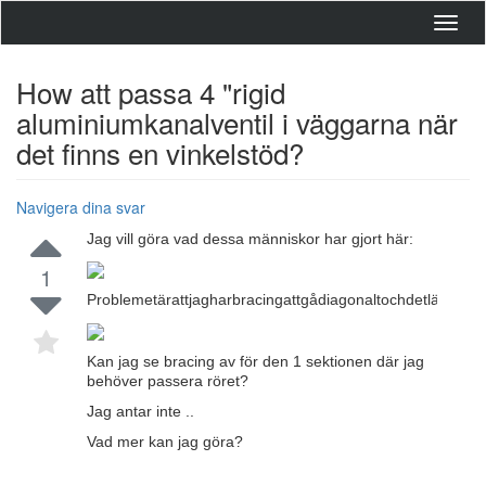
Toggl
navig
How att passa 4 "rigid
aluminiumkanalventil i väggarna när
det finns en vinkelstöd?
Navigera dina svar
Jag vill göra vad dessa människor har gjort här:
1
Problemetärattjagharbracingattgådiagonaltochdetlämnarin
Kan jag se bracing av för den 1 sektionen där jag
behöver passera röret?
Jag antar inte ..
Vad mer kan jag göra?