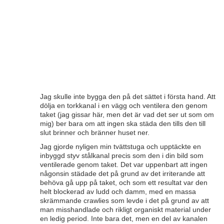
Jag skulle inte bygga den på det sättet i första hand. Att
dölja en torkkanal i en vägg och ventilera den genom
taket (jag gissar här, men det är vad det ser ut som om
mig) ber bara om att ingen ska städa den tills den till
slut brinner och bränner huset ner.
Jag gjorde nyligen min tvättstuga och upptäckte en
inbyggd styv stålkanal precis som den i din bild som
ventilerade genom taket. Det var uppenbart att ingen
någonsin städade det på grund av det irriterande att
behöva gå upp på taket, och som ett resultat var den
helt blockerad av ludd och damm, med en massa
skrämmande crawlies som levde i det på grund av att
man misshandlade och rikligt organiskt material under
en ledig period. Inte bara det, men en del av kanalen