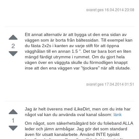
svaret ges
16.04.2014 23:08
Ett annat alternativ är att bygga ut den ena sidan av
väggen som är borta från bältessidan. Till exempel kan
2
du fästa 2x2s i kanten av varje stift för att öppna
vägghålan till en annan 1.5 ". Det tar bara bort en liten
mängd färdigt utrymme i rummet. Om du gjort hela
vägen över en väggyta skulle du förmodligen knappt
inse att den ena väggen var "tjockare" när allt slutade.
svaret ges
17.04.2014 01:51
Jag är helt överens med iLikeDirt, men om du inte har
något val kan du använda oval kanal såsom:
länk
1
Om något, som säkerhetsåtgärd bör du folieband ALLA
leder och jämn armbågar. Jag gör det som standard
även för utsatt kanalarbete. Använd INTE typiskt