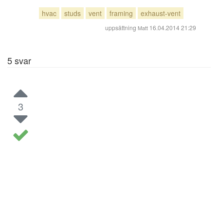
hvac
studs
vent
framing
exhaust-vent
uppsättning
16.04.2014 21:29
Matt
5
svar
3