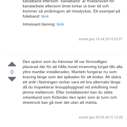
kanalband eftersom "kanalband" är fruktansvärt för
kanalarbete eftersom limet torkar ut över tid och
kommer så småningom att misslyckas. Ett exempel på
folieband:
länk
Intressant läsning:
länk
svaret ges
16.04.2014 23:07
Den spänn som du hänvisar till var förmodligen
placerad där för att hålla huset inramning torget tills alla
0
yttre mantlar installerades. Manteln fungerar nu som
bracing länge som det spikades för att kodas. Att skära
ett snitt i fästningen verkar vara ett bra alternativ länge
då du inspekterar linsuppbyggnad vid avluftning med
jämna mellanrum. Efter installationen kan du sätta
orkanband som förbinder den spärr som är tunn och
sheetrock kan gå över det utan att märka.
svaret ges
25.05.2015 10:28