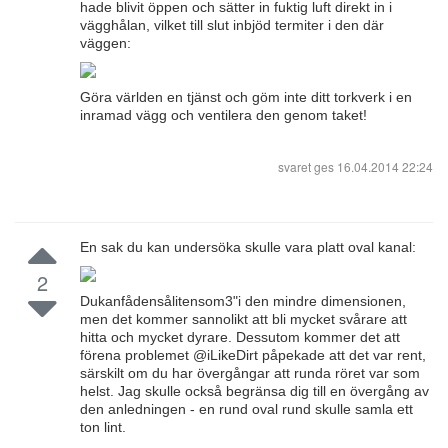
hade blivit öppen och sätter in fuktig luft direkt in i
vägghålan, vilket till slut inbjöd termiter i den där
väggen:
Göra världen en tjänst och göm inte ditt torkverk i en
inramad vägg och ventilera den genom taket!
svaret ges
16.04.2014 22:24
En sak du kan undersöka skulle vara platt oval kanal:
2
Dukanfådensålitensom3"i den mindre dimensionen,
men det kommer sannolikt att bli mycket svårare att
hitta och mycket dyrare. Dessutom kommer det att
förena problemet @iLikeDirt påpekade att det var rent,
särskilt om du har övergångar att runda röret var som
helst. Jag skulle också begränsa dig till en övergång av
den anledningen - en rund oval rund skulle samla ett
ton lint.