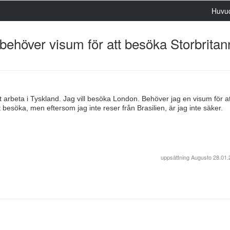
Huvu
 behöver visum för att besöka Storbrita
att arbeta i Tyskland. Jag vill besöka London. Behöver jag en visum för a
t besöka, men eftersom jag inte reser från Brasilien, är jag inte säker.
uppsättning
Augusto
28.01.