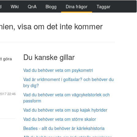
d
Wiki
QnA
Blogg
Dina frågor
Taggar
nnien, visa om det inte kommer
Du kanske gillar
tt göra
Vad du behöver veta om psykometri
Vad är vridmoment i golfaxlar? och behöver du
bry dig?
2017 22:46
Vad du behöver veta om vägcykelstorlek och
passform
Vad du behöver veta om sup kajak hybrider
Vad du behöver veta om större skalor
Beatles - allt du behöver är kärlekshistoria