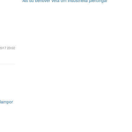
Allt du behöver veta om industriella piercingar
2017 23:02
aklampor