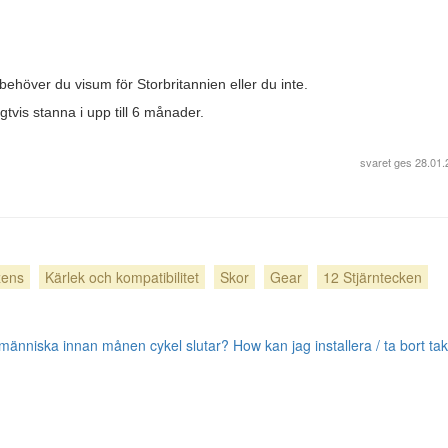
 behöver du visum för Storbritannien eller du inte.
vis stanna i upp till 6 månader.
svaret ges
28.01.
izens
Kärlek och kompatibilitet
Skor
Gear
12 Stjärntecken
 människa innan månen cykel slutar?
How kan jag installera / ta bort t