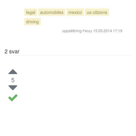
legal
automobiles
mexico
us-citizens
driving
uppsättning
15.05.2014 17:19
Flimzy
2
svar
5