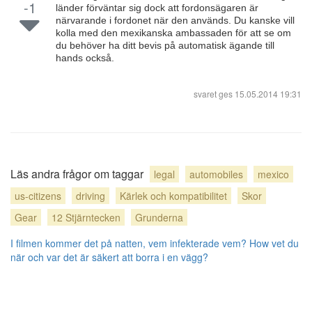
-1
länder förväntar sig dock att fordonsägaren är
närvarande i fordonet när den används. Du kanske vill
kolla med den mexikanska ambassaden för att se om
du behöver ha ditt bevis på automatisk ägande till
hands också.
svaret ges
15.05.2014 19:31
Läs andra frågor om taggar
legal
automobiles
mexico
us-citizens
driving
Kärlek och kompatibilitet
Skor
Gear
12 Stjärntecken
Grunderna
I filmen kommer det på natten, vem infekterade vem?
How vet du
när och var det är säkert att borra i en vägg?