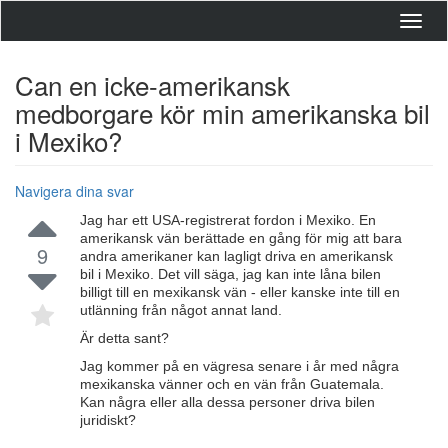
Toggl
navig
Can en icke-amerikansk
medborgare kör min amerikanska bil
i Mexiko?
Navigera dina svar
Jag har ett USA-registrerat fordon i Mexiko. En
amerikansk vän berättade en gång för mig att bara
9
andra amerikaner kan lagligt driva en amerikansk
bil i Mexiko. Det vill säga, jag kan inte låna bilen
billigt till en mexikansk vän - eller kanske inte till en
utlänning från något annat land.
Är detta sant?
Jag kommer på en vägresa senare i år med några
mexikanska vänner och en vän från Guatemala.
Kan några eller alla dessa personer driva bilen
juridiskt?