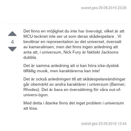
svaret ges
29.08.2016 23:26
Det finns en möjlighet du inte har övervägt, vilket är att
MCU-tecknet inte ser ut som deras skådespelare . Vi
4
bevittnar en representation av det universet, översatt
av kameralinsen; men det finns ingen anledning att
anta att, i universum, Nick Fury är faktiskt Jacksons
dubbla.
Det är samma anledning att vi kan höra icke-dystisk
tillfällig musik, men karaktärerna kan inte!
Det är också anledningen till att skådespelareändringar
går obemärkt av andra karaktärer i universum (Banner,
Rhodes). Det är bara en översättning för våra out-of-
univers-ögon.
Med detta i åtanke finns det inget problem i universum
att lösa.
svaret ges
23.09.2016 12:44