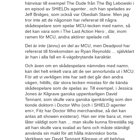
hänvisar till exempel The Dude från The Big Lebowski i
en episod av SHIELDs agenter , och han spelades av
Jeff Bridges, som också var Obediah Stane. Men jag
tror inte att de någonsin har refererat till några
skådespelare som spelar MCU-tecken med namn, så
det kan vara som i The Last Action Hero , där, inom
ramen för MCU, andra aktörer spelade roll.
Det är inte (ännu) en del av MCU, men Deadpool har
refererat till förekomsten av Ryan Reynolds ... självklart
är han i alla fall en 4-vägsbrytande karaktär.
Och även om en skådespelare nämndes med namn,
kan det helt enkelt vara att de ser annorlunda ut i MCU.
För att vi verkligen inte har sett det går den andra
vägen, hittills, där stora tecken misstas för de kända
skådespelare som de spelas av. Till exempel, i Jessica
Jones är Kilgrave ganska uppenbarligen David
Tennant, som skulle vara ganska igenkännlig som den
tionde doktorn i Doctor Who (och i SHIELD agenter
em>, Fitz har Doctor Who merchandise, så det kan
antas att showen existerar). Han ser inte bara ut, men
låter väldigt som han ... man skulle kunna föreställa sig
att han skulle vara svalad av fans och måste ständigt
använda sin makt för att hålla människor borta.
Verkligen ser David Tennant Kilgrave ut att behöva