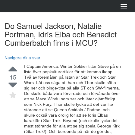
Toggl
navig
Do Samuel Jackson, Natalie
Portman, Idris Elba och Benedict
Cumberbatch finns i MCU?
Navigera dina svar
I Captain America: Winter Soldier tittar Steve på en
lista över popkulturartiklar för att komma ikapp.
15
Två av föremålen på listan är Star Trek och Star
Wars. Låt oss säga att han och Thor skulle sätta
sig ner och binge-titta på alla ST och SW-filmerna.
De skulle båda vara förvirrade och förvånade över
att se Mace Windu som ser och låter ojämförligt
som Nick Fury. Thor skulle tycka att det var lite
störande att se Queen Amidala / Padme, och
skulle också vara orolig för att se Idris Elbas
karaktär i Star Trek: Beyond (och skulle tycka det
mest störande för alla att se sig spela George Kirk
i Star Trek!). Och beroende på när de gör det,