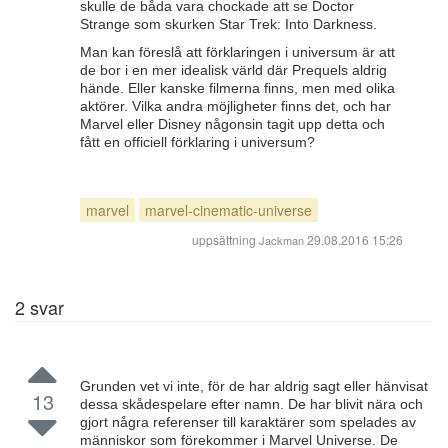
skulle de båda vara chockade att se Doctor
Strange som skurken Star Trek: Into Darkness.
Man kan föreslå att förklaringen i universum är att
de bor i en mer idealisk värld där Prequels aldrig
hände. Eller kanske filmerna finns, men med olika
aktörer. Vilka andra möjligheter finns det, och har
Marvel eller Disney någonsin tagit upp detta och
fått en officiell förklaring i universum?
marvel
marvel-cinematic-universe
uppsättning
29.08.2016 15:26
Jackman
2
svar
Grunden vet vi inte, för de har aldrig sagt eller hänvisat
13
dessa skådespelare efter namn. De har blivit nära och
gjort några referenser till karaktärer som spelades av
människor som förekommer i Marvel Universe. De