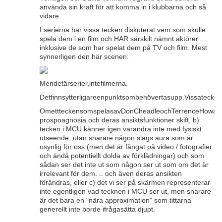
använda sin kraft för att komma in i klubbarna och så
vidare.
I serierna har vissa tecken diskuterat vem som skulle
spela dem i en film och HAR särskilt nämnt aktörer ...
inklusive de som har spelat dem på TV och film. Mest
synnerligen den här scenen:
Mendetärserier,intefilmerna.
Detfinnsytterligareenpunktsombehövertasupp.Vissatec
OmettteckensomspelasavDonCheadleochTerrenceHowardser
prospoagnosia och deras ansiktsfunktioner skift, b)
tecken i MCU känner igen varandra inte med fysiskt
utseende, utan snarare någon slags aura som är
osynlig för oss (men det är fångat på video / fotografier
och ändå potentiellt dolda av förklädningar) och som
sådan ser det inte ut som någon ser ut som om det är
irrelevant för dem. .. och även deras ansikten
förändras, eller c) det vi ser på skärmen representerar
inte egentligen vad tecknen i MCU ser ut, men snarare
är det bara en "nära approximation" som tittarna
generellt inte borde ifrågasätta djupt.