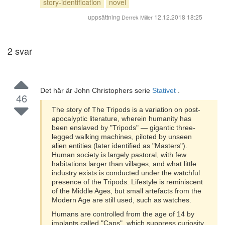
story-identification
novel
uppsättning
12.12.2018 18:25
Derrek Miller
2
svar
Det här är John Christophers serie
Stativet
.
46
The story of The Tripods is a variation on post-
apocalyptic literature, wherein humanity has
been enslaved by "Tripods" — gigantic three-
legged walking machines, piloted by unseen
alien entities (later identified as "Masters").
Human society is largely pastoral, with few
habitations larger than villages, and what little
industry exists is conducted under the watchful
presence of the Tripods. Lifestyle is reminiscent
of the Middle Ages, but small artefacts from the
Modern Age are still used, such as watches.
Humans are controlled from the age of 14 by
implants called "Caps", which suppress curiosity