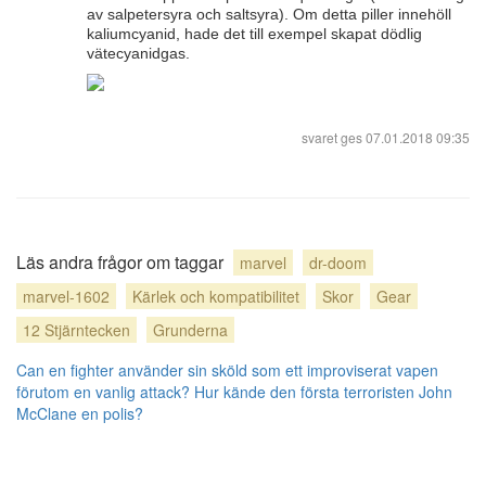
av salpetersyra och saltsyra). Om detta piller innehöll
kaliumcyanid, hade det till exempel skapat dödlig
vätecyanidgas.
svaret ges
07.01.2018 09:35
Läs andra frågor om taggar
marvel
dr-doom
marvel-1602
Kärlek och kompatibilitet
Skor
Gear
12 Stjärntecken
Grunderna
Can en fighter använder sin sköld som ett improviserat vapen
förutom en vanlig attack?
Hur kände den första terroristen John
McClane en polis?