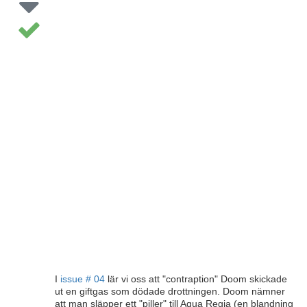
I
issue # 04
lär vi oss att "contraption" Doom skickade
ut en giftgas som dödade drottningen. Doom nämner
att man släpper ett "piller" till Aqua Regia (en blandning