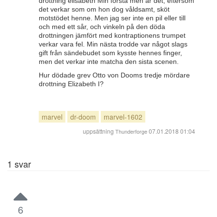
drottning elisabeth Min första men är det, eftersom
det verkar som om hon dog våldsamt, sköt
motstödet henne. Men jag ser inte en pil eller till
och med ett sår, och vinkeln på den döda
drottningen jämfört med kontraptionens trumpet
verkar vara fel. Min nästa trodde var något slags
gift från sändebudet som kysste hennes finger,
men det verkar inte matcha den sista scenen.
Hur dödade grev Otto von Dooms tredje mördare
drottning Elizabeth I?
marvel
dr-doom
marvel-1602
uppsättning
07.01.2018 01:04
Thunderforge
1
svar
6