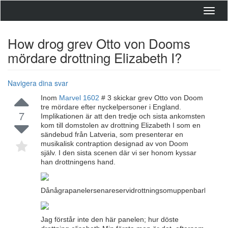
Toggl
navig
How drog grev Otto von Dooms
mördare drottning Elizabeth I?
Navigera dina svar
Inom
Marvel 1602
# 3 skickar grev Otto von Doom
tre mördare efter nyckelpersoner i England.
7
Implikationen är att den tredje och sista ankomsten
kom till domstolen av drottning Elizabeth I som en
sändebud från Latveria, som presenterar en
musikalisk contraption designad av von Doom
själv. I den sista scenen där vi ser honom kyssar
han drottningens hand.
Dånågrapanelersenareservidrottningsomuppenbarligenh
Jag förstår inte den här panelen; hur döste