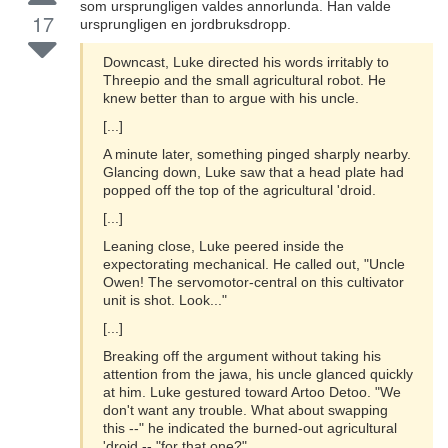
som ursprungligen valdes annorlunda. Han valde
17
ursprungligen en jordbruksdropp.
Downcast, Luke directed his words irritably to
Threepio and the small agricultural robot. He
knew better than to argue with his uncle.
[...]
A minute later, something pinged sharply nearby.
Glancing down, Luke saw that a head plate had
popped off the top of the agricultural 'droid.
[...]
Leaning close, Luke peered inside the
expectorating mechanical. He called out, "Uncle
Owen! The servomotor-central on this cultivator
unit is shot. Look..."
[...]
Breaking off the argument without taking his
attention from the jawa, his uncle glanced quickly
at him. Luke gestured toward Artoo Detoo. "We
don't want any trouble. What about swapping
this --" he indicated the burned-out agricultural
'droid -- "for that one?"