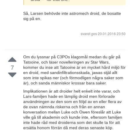
Så, Larsen behövde inte astromech droid, de bosatte
sig på en.
svaret ges
20.01.2016 23:50
Om du lyssnar på C3POs klagomål medan du går på
Tatooine, och läser novelleringen av Star Wars,
7
kommer du inse att Tatooine är en mycket hård miljö för
en droid, med sandinfiltrationsskada, jawas stjäl allt
som inte spikas ner (och förmodligen några saker som
är), och sanda människor krossar bara saker.
Implikationen är att droider helt enkelt inte varar, och
Lars-familjen hade en lämplig droid men förlorade
användningen av den som en följd av en eller flera av
de ovan nämnda riskerna och från en annan
konversation mellan Luke och Owen föreslår att Luke
ville gå till akademin och kunde inte, eftersom familjen
inte hade råd med droiderna som det skulle ta för att
ersätta honom förrän då med deras senaste köp.