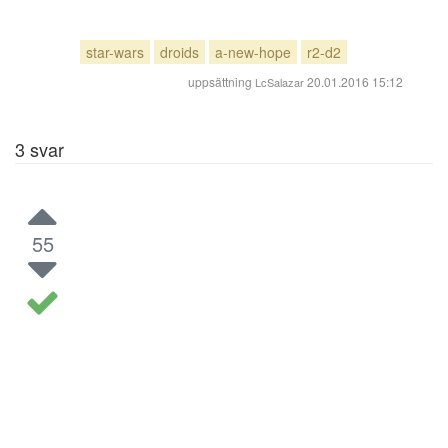
star-wars
droids
a-new-hope
r2-d2
uppsättning
20.01.2016 15:12
LcSalazar
3
svar
55