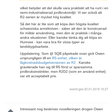
vilket betyder att det skulle vara praktiskt att ha runt i en
semi-industrialiserad jordbruksmiljö. Vi ser också att
R2-serien är mycket hög kvalitet.
Så det här är lite som att köpa den högsta kvalitet
schweiziska armékniven - säker att den är konstruerad
för militär användning, men den är praktisk i många
andra situationer. Eller kanske tänka dig att köpa en
Humvee - kan vara bra för vissa typer av
landsbygdsarbete.
Uppdatering: Som @ SQB påpekade ovan gick Owen
ursprungligen till en
R5-enhet, vilken är
lågkostnadsbudgetversionen av R2
. Kanske
graviterade han sig till R5 först ur sparsamma
jordbruksinstinkter, men R2D2 (som en använd enhet)
var ett acceptabelt pris.
svaret ges
20.01.2016 15:27
Intressant nog beskriver novelleringen drogen Owen