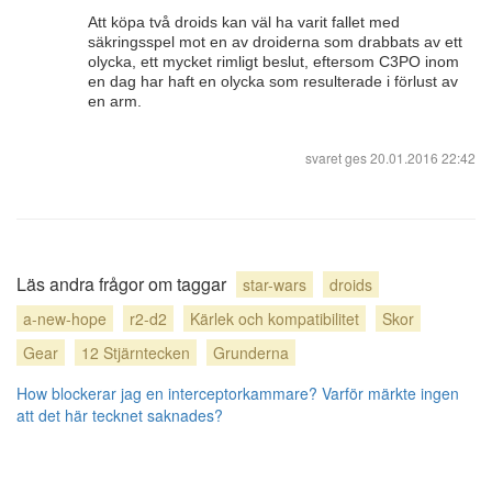
Att köpa två droids kan väl ha varit fallet med
säkringsspel mot en av droiderna som drabbats av ett
olycka, ett mycket rimligt beslut, eftersom C3PO inom
en dag har haft en olycka som resulterade i förlust av
en arm.
svaret ges
20.01.2016 22:42
Läs andra frågor om taggar
star-wars
droids
a-new-hope
r2-d2
Kärlek och kompatibilitet
Skor
Gear
12 Stjärntecken
Grunderna
How blockerar jag en interceptorkammare?
Varför märkte ingen
att det här tecknet saknades?