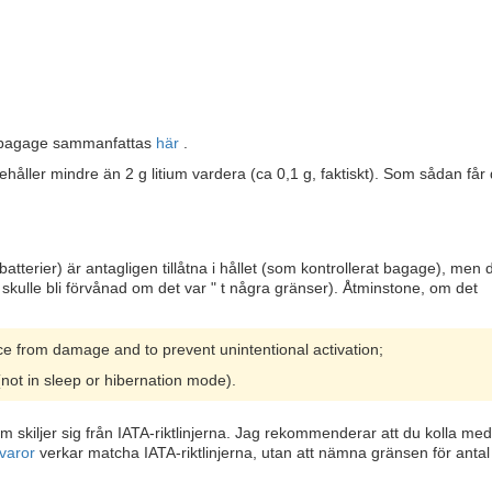
erarbagage sammanfattas
här
.
ehåller mindre än 2 g litium vardera (ca 0,1 g, faktiskt). Som sådan får
atterier) är antagligen tillåtna i hållet (som kontrollerat bagage), men 
ag skulle bli förvånad om det var " t några gränser). Åtminstone, om det
ce from damage and to prevent unintentional activation;
(not in sleep or hibernation mode).
 skiljer sig från IATA-riktlinjerna. Jag rekommenderar att du kolla med 
 varor
verkar matcha IATA-riktlinjerna, utan att nämna gränsen för anta