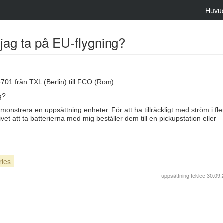
Huvu
jag ta på EU-flygning?
5701 från TXL (Berlin) till FCO (Rom).
g?
nstrera en uppsättning enheter. För att ha tillräckligt med ström i fle
tivet att ta batterierna med mig beställer dem till en pickupstation eller
ries
uppsättning
feklee
30.09.