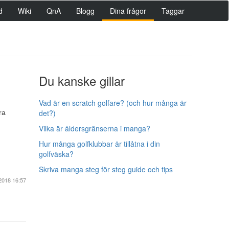
d
Wiki
QnA
Blogg
Dina frågor
Taggar
Du kanske gillar
Vad är en scratch golfare? (och hur många är
det?)
ra
Vilka är åldersgränserna i manga?
Hur många golfklubbar är tillåtna i din
golfväska?
Skriva manga steg för steg guide och tips
2018 16:57