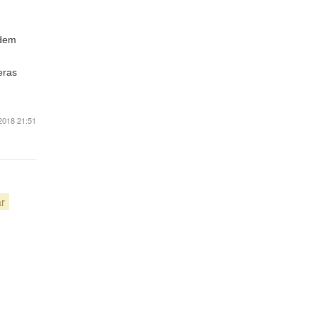
 dem
eras
.
2018 21:51
r