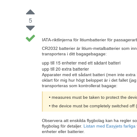
5
IATA-riktlinjerna för litiumbatterier för passag
CR2032 batterier är litium-metalbatterier som inn
transportera i ditt bagagebagage:
upp till 15 enheter med ett sådant batteri
upp till 20 extra batterier
Apparater med ett sådant batteri (men inte extra b
oklart för mig hur högt beloppet är i det fallet (j
transporteras som kontrollerat bagage:
• measures must be taken to protect the devi
• the device must be completely switched off 
Observera att enskilda flygbolag kan ha regler som
flygbolag för detaljer.
Listan med Easyjets farliga
enheter eller batterier.