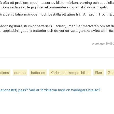
kså ofta ett problem, med massor av klistermärken, varning och speciella
g. Som sådan skulle jag inte rekommendera dig att skicka dem själv.
ära den tillåtna mängden, och beställa ett gäng från Amazon IT och få
ppladdningsbara litiumjonbatterier (LR2032), men var medveten om att d
cke-uppladdningsbara batterier och de verkar vara ganska svåra att hitta
svaret ges
30.09.
ations
europe
batteries
Kärlek och kompatibilitet
Skor
Gea
nationalitet) pass?
Vad är fördelarna med en tvådagars braise?