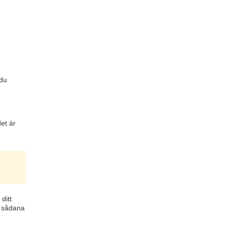
 du
det är
ditt
l sådana