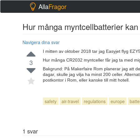
Alla
Fragor
Hur många myntcellbatterier kan 
Navigera dina svar
I mitten av oktober 2018 tar jag Easyjet flyg EZY
Hur många CR2032 myntceller får jag ta med mi
3
Bakgrund: På Makerfaire Rom planerar jag att demo
dagar, skulle jag vilja ha minst 200 celler. Alterna
postkontor i Rom, eller kanske till mitt hotell.
safety
air-travel
regulations
europe
batte
1
svar